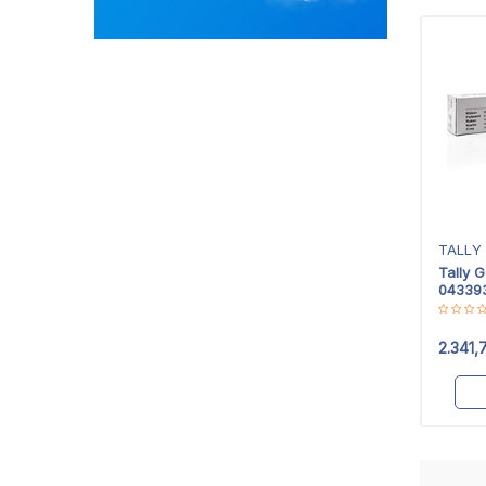
TALLY
Tally 
043393 
2.341,