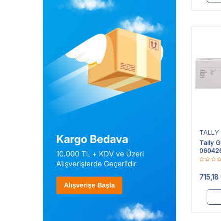
TALLY
Tally 
060426 
715,18