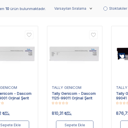
lam
10
ürün bulunmaktadır.
Stoktakiler
 GENICOM
TALLY GENICOM
TALLY
Genicom - Dascom
Tally Genicom - Dascom
Tally 
001 Orjinal Şerit
1125-99011 Orjinal Şerit
99041 O
2
₺
810,31
₺
876,7
KDV
KDV
DAHİL
DAHİL
Sepete Ekle
Sepete Ekle