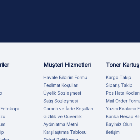
iler
Müşteri Hizmetleri
Toner Kartuş
Havale Bildirim Formu
Kargo Takip
Teslimat Koşulları
Sipariş Takip
p
Üyelik Sözleşmesi
Pos Hata Kodları
Satış Sözleşmesi
Mail Order Form
 Fotokopi
Garanti ve İade Koşulları
Yazıcı Kiralama 
ozu
Gizlilik ve Güvenlik
Banka Hesap Bilg
rum
Aydınlatma Metni
Bayimiz Olun
ip
Karşılaştırma Tablosu
İletişim
ünler
Şirket Politikamız