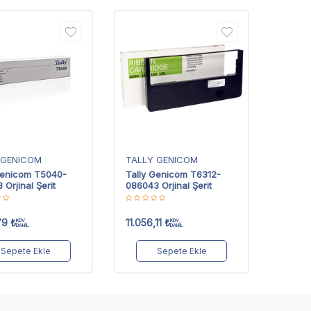
 GENICOM
TALLY GENICOM
Genicom T5040-
Tally Genicom T6312-
Orjinal Şerit
086043 Orjinal Şerit
79
₺
11.056,11
₺
KDV
KDV
DAHİL
DAHİL
Sepete Ekle
Sepete Ekle