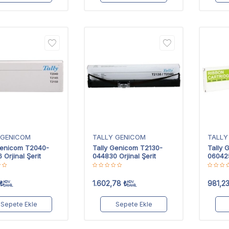
 GENICOM
TALLY GENICOM
TALLY
Genicom T2040-
Tally Genicom T2130-
Tally 
Orjinal Şerit
044830 Orjinal Şerit
060425
₺
1.602,78
₺
981,2
KDV
KDV
DAHİL
DAHİL
Sepete Ekle
Sepete Ekle