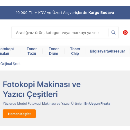
10.000 TL + KDV ve Üzeri Alışverişlerde
Kargo Bedava
Fotokopi
Toner
Toner
Toner
Bilgisayar&Aksesuar
naları
Tozu
Drum
Chip
rijinal Şerit