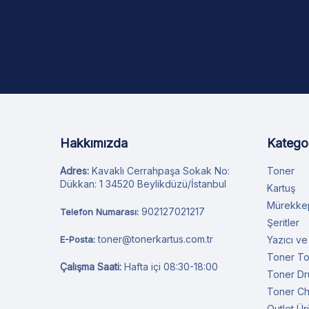
Hakkımızda
Kategor
Adres:
Kavaklı Cerrahpaşa Sokak No:
Toner
Dükkan: 1 34520 Beylikdüzü/İstanbul
Kartuş
Mürekke
902127021217
Telefon Numarası:
Şeritler
toner@tonerkartus.com.tr
E-Posta:
Yazıcı ve
Toner T
Çalışma Saati:
Hafta içi 08:30-18:00
Toner D
Toner Ch
Outlet Ür