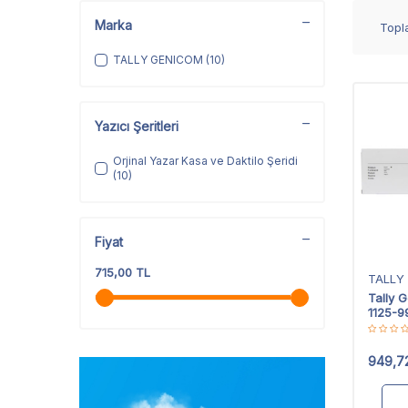
Marka
Top
TALLY GENICOM
(10)
Yazıcı Şeritleri
Orjinal Yazar Kasa ve Daktilo Şeridi
(10)
Fiyat
715,00 TL
TALLY
Tally 
1125-99
949,7