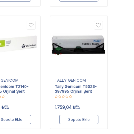
 GENICOM
TALLY GENICOM
Genicom T2140-
Tally Genicom T5023-
 Orjinal Şerit
397995 Orjinal Şerit
3
₺
1.759,04
₺
KDV
KDV
DAHİL
DAHİL
Sepete Ekle
Sepete Ekle