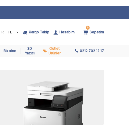
0
TR − TL
Kargo Takip
Hesabım
Sepetim
3D
Outlet
Bixolon
0212 702 12 17
Yazıcı
Ürünler