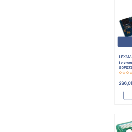
LEXMA
Lexma
50F0Z
286,01