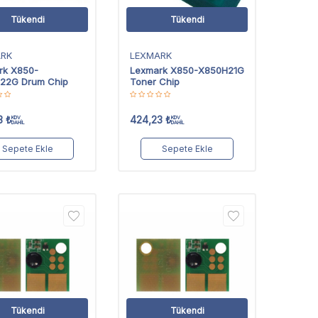
Tükendi
Tükendi
ARK
LEXMARK
rk X850-
Lexmark X850-X850H21G
22G Drum Chip
Toner Chip
3
₺
424,23
₺
KDV
KDV
DAHİL
DAHİL
Sepete Ekle
Sepete Ekle
Tükendi
Tükendi