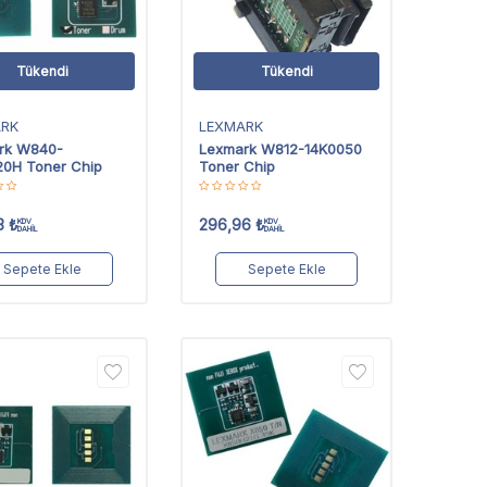
Tükendi
Tükendi
ARK
LEXMARK
rk W840-
Lexmark W812-14K0050
0H Toner Chip
Toner Chip
3
₺
296,96
₺
KDV
KDV
DAHİL
DAHİL
Sepete Ekle
Sepete Ekle