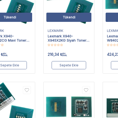
Tükendi
Tükendi
RK
LEXMARK
LEXM
rk X940-
Lexmark X940-
Lexma
2CG Mavi Toner
X945X2KG Siyah Toner
W8402
Chip
₺
216,34
₺
424,2
KDV
KDV
DAHİL
DAHİL
Sepete Ekle
Sepete Ekle