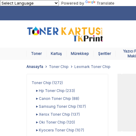
Powered by
Translate
Yazıcı 
Toner
Kartuş
Mürekkep
Şeritler
Maki
Anasayfa
Toner Chip
Lexmark Toner Chip
Toner Chip
(1272)
Hp Toner Chip
(233)
Canon Toner Chip
(88)
Samsung Toner Chip
(107)
Xerox Toner Chip
(137)
Oki Toner Chip
(120)
Kyocera Toner Chip
(107)