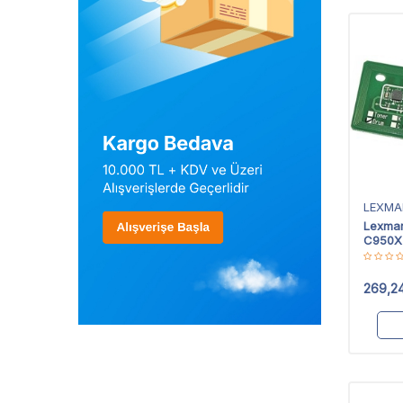
LEXMA
Lexma
C950X
Chip
269,2