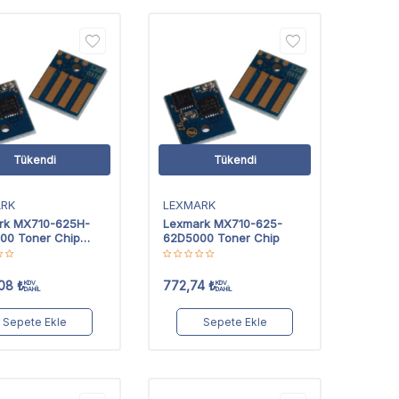
Tükendi
Tükendi
ARK
LEXMARK
rk MX710-625H-
Lexmark MX710-625-
00 Toner Chip
62D5000 Toner Chip
 Kapasiteli
,08
₺
772,74
₺
KDV
KDV
DAHİL
DAHİL
Sepete Ekle
Sepete Ekle