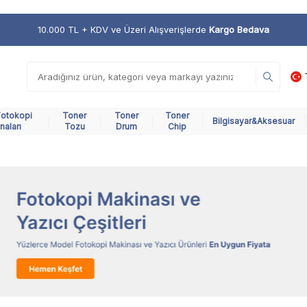
10.000 TL + KDV ve Üzeri Alışverişlerde
Kargo Bedava
Fotokopi
Toner
Toner
Toner
Bilgisayar&Aksesuar
naları
Tozu
Drum
Chip