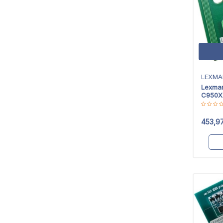
LEXMA
Lexma
C950X
Chip
453,9