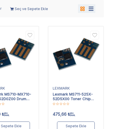
r
Seç ve Sepete Ekle
ARK
LEXMARK
rk MS710-MX710-
Lexmark MS711-525X-
52D0Z00 Drum
52D5X00 Toner Chip
Extra Yüksek Kapasiteli
0
₺
475,66
₺
KDV
KDV
DAHİL
DAHİL
Sepete Ekle
Sepete Ekle