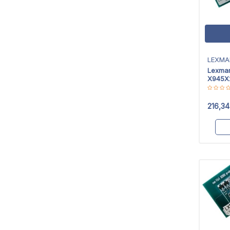
LEXMA
Lexma
X945X
Chip
216,34