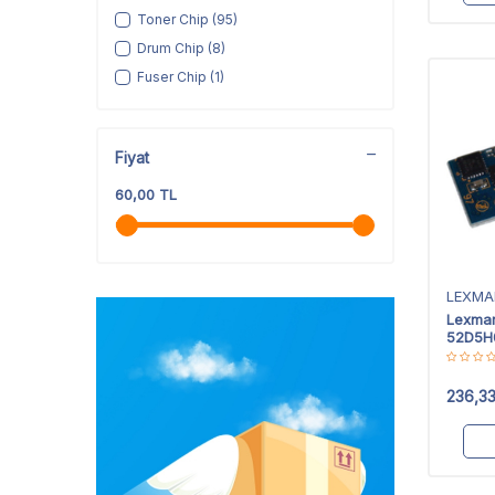
Toner Chip
(95)
Drum Chip
(8)
Fuser Chip
(1)
Fiyat
60,00 TL
LEXMA
Lexma
52D5H0
Yüksek
236,3