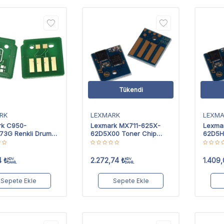
Tükendi
RK
LEXMARK
LEXM
rk C950-
Lexmark MX711-625X-
Lexma
73G Renkli Drum
62D5X00 Toner Chip
62D5H
Extra Yüksek Kapasiteli
Yüksek
4
₺
2.272,74
₺
1.409
KDV
KDV
DAHİL
DAHİL
Sepete Ekle
Sepete Ekle