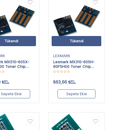
Tükendi
Tükendi
ARK
LEXMARK
rk MX510-605X-
Lexmark MX310-605H-
00 Toner Chip
60F5H00 Toner Chip
Yüksek Kapasiteli
Yüksek Kapasiteli
0
₺
863,66
₺
KDV
KDV
DAHİL
DAHİL
Sepete Ekle
Sepete Ekle