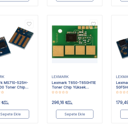
RK
LEXMARK
LEXM
rk MS710-525H-
Lexmark T650-T650H11E
Lexma
0 Toner Chip
Toner Chip Yüksek
50F5H
 Kapasiteli
Kapasiteli
Yüksek
3
₺
296,16
₺
179,4
KDV
KDV
DAHİL
DAHİL
Sepete Ekle
Sepete Ekle