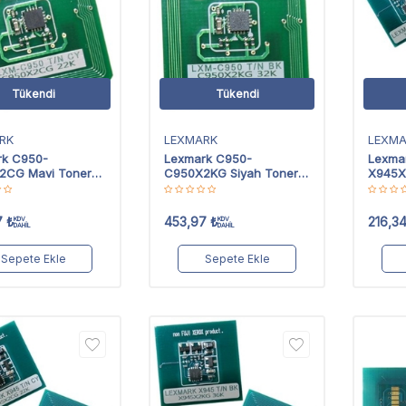
Tükendi
Tükendi
RK
LEXMARK
LEXM
rk C950-
Lexmark C950-
Lexma
2CG Mavi Toner
C950X2KG Siyah Toner
X945X
Chip
Chip
7
₺
453,97
₺
216,3
KDV
KDV
DAHİL
DAHİL
Sepete Ekle
Sepete Ekle