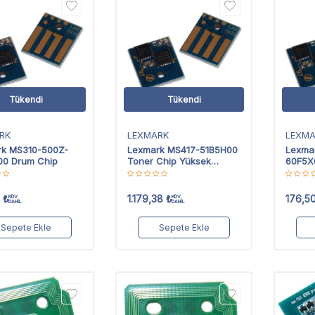
Tükendi
Tükendi
RK
LEXMARK
LEXM
rk MS310-500Z-
Lexmark MS417-51B5H00
Lexma
00 Drum Chip
Toner Chip Yüksek
60F5X
Kapasiteli
Extra 
₺
1.179,38
₺
176,5
KDV
KDV
DAHİL
DAHİL
Sepete Ekle
Sepete Ekle