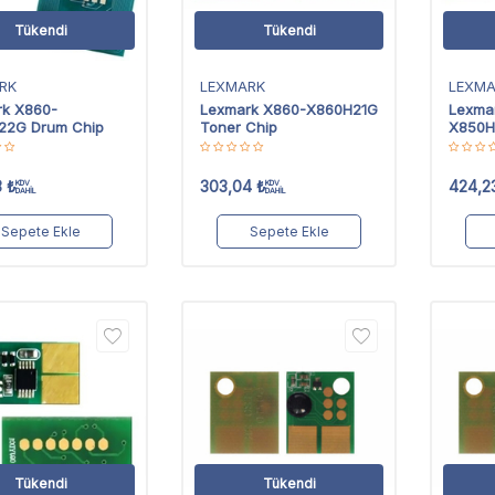
Tükendi
Tükendi
RK
LEXMARK
LEXM
rk X860-
Lexmark X860-X860H21G
Lexma
22G Drum Chip
Toner Chip
X850H
3
₺
303,04
₺
424,2
KDV
KDV
DAHİL
DAHİL
Sepete Ekle
Sepete Ekle
Tükendi
Tükendi