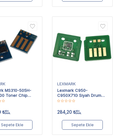
ARK
LEXMARK
rk MS310-505H-
Lexmark C950-
00 Toner Chip
C950X71G Siyah Drum
 Kapasiteli
Chip
9
₺
284,20
₺
KDV
KDV
DAHİL
DAHİL
Sepete Ekle
Sepete Ekle