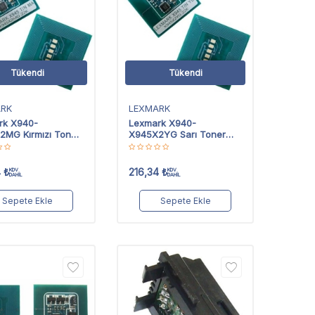
Tükendi
Tükendi
ARK
LEXMARK
rk X940-
Lexmark X940-
2MG Kırmızı Toner
X945X2YG Sarı Toner
Chip
4
₺
216,34
₺
KDV
KDV
DAHİL
DAHİL
Sepete Ekle
Sepete Ekle