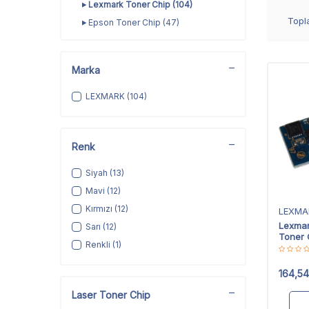
Lexmark Toner Chip
(104)
Top
Epson Toner Chip
(47)
Toshiba Toner Chip
(3)
Konica Minolta Toner Chip
(127)
Marka
Utax Toner Chip
(64)
Develop Toner Chip
(1)
LEXMARK
(104)
Panasonic Toner Chip
(1)
Pantum Toner Chip
(2)
Renk
Ricoh Toner Chip
(59)
Triumph Adler Toner Chip
(64)
Siyah
(13)
Sagem Toner Chip
(1)
Mavi
(12)
Olivetti Toner Chip
(7)
Kırmızı
(12)
LEXMA
Lexma
Sarı
(12)
Toner 
Renkli
(1)
164,54
Laser Toner Chip