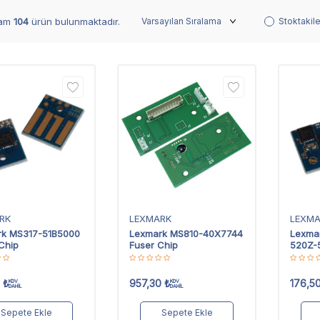
lam
104
ürün bulunmaktadır.
Stoktakile
RK
LEXMARK
LEXM
rk MS317-51B5000
Lexmark MS810-40X7744
Lexma
Chip
Fuser Chip
520Z-
Chip
₺
957,30
₺
176,5
KDV
KDV
DAHİL
DAHİL
Sepete Ekle
Sepete Ekle