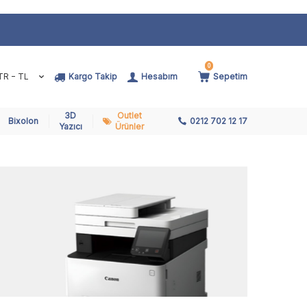
0
TR − TL
Kargo Takip
Hesabım
Sepetim
3D
Outlet
Bixolon
0212 702 12 17
Yazıcı
Ürünler