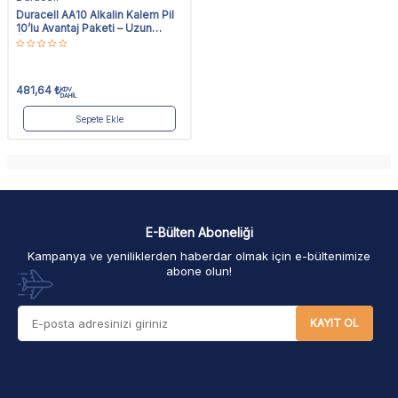
Duracell AA10 Alkalin Kalem Pil
10’lu Avantaj Paketi – Uzun
Ömürlü & Yüksek Performans
481,64
₺
KDV
DAHİL
Sepete Ekle
E-Bülten Aboneliği
Kampanya ve yeniliklerden haberdar olmak için e-bültenimize
abone olun!
KAYIT OL