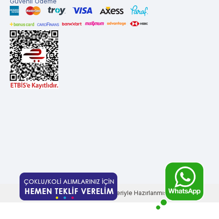
Güvenli Ödeme
T
-Soft
E-Ticaret
Sistemleriyle Hazırlanmıştır.