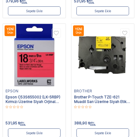
379,96
₺
531,95
₺
KDV
KDV
DAHİL
DAHİL
Sepete Ekle
Sepete Ekle
YENI
YENI
Ürün
Ürün
EPSON
BROTHER
Epson C53S655002 (LK-5RBP)
Brother P-Touch TZE-621
Kırmızı Üzerine Siyah Orjinal
Muadil Sarı Üzerine Siyah Etiket
Etiket Şeridi
9mm x 8m
531,95
₺
388,90
₺
KDV
KDV
DAHİL
DAHİL
Sepete Ekle
Sepete Ekle