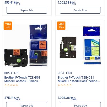
455,91
₺
1.502,28
₺
KDV
KDV
DAHİL
DAHİL
Sepete Ekle
Sepete Ekle
YENI
YENI
Ürün
Ürün
BROTHER
BROTHER
Brother P-Touch TZE-B61
Brother P-Touch TZE-C31
Muadil Fosforlu Turuncu
Muadil Fosforlu Sarı Üzerine
Üzerine Siyah Etiket 36mm x
Siyah Etiket 12mm x 8m
8m
375,14
₺
1.928,36
₺
KDV
KDV
DAHİL
DAHİL
Sepete Ekle
Sepete Ekle