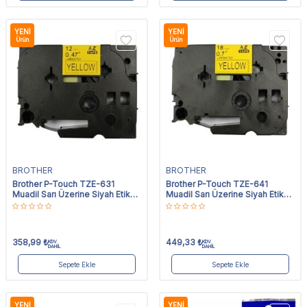
YENI
YENI
Ürün
Ürün
BROTHER
BROTHER
Brother P-Touch TZE-631
Brother P-Touch TZE-641
Muadil Sarı Üzerine Siyah Etiket
Muadil Sarı Üzerine Siyah Etiket
12mm x 8m
18mm x 8m
358,99
₺
449,33
₺
KDV
KDV
DAHİL
DAHİL
Sepete Ekle
Sepete Ekle
YENI
YENI