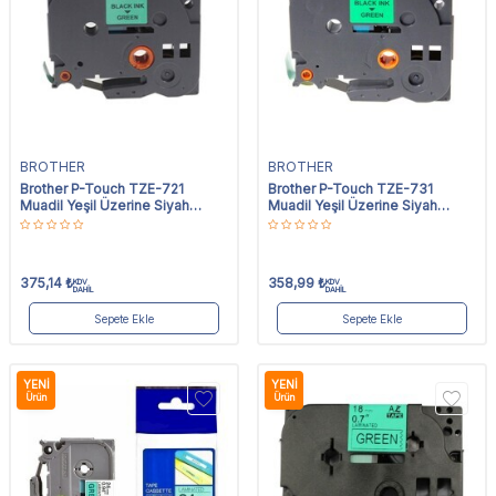
BROTHER
BROTHER
Brother P-Touch TZE-721
Brother P-Touch TZE-731
Muadil Yeşil Üzerine Siyah
Muadil Yeşil Üzerine Siyah
Etiket 9mm x 8m
Etiket 12mm x 8m
375,14
₺
358,99
₺
KDV
KDV
DAHİL
DAHİL
Sepete Ekle
Sepete Ekle
YENI
YENI
Ürün
Ürün