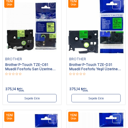
YENI
YENI
Ürün
Ürün
BROTHER
BROTHER
Brother P-Touch TZE-C61
Brother P-Touch TZE-D31
Muadil Fosforlu Sarı Üzerine
Muadil Fosforlu Yeşil Üzerine
Siyah Etiket 36mm x 8m
Siyah Etiket 12mm x 8m
375,14
₺
375,14
₺
KDV
KDV
DAHİL
DAHİL
Sepete Ekle
Sepete Ekle
YENI
YENI
Ürün
Ürün