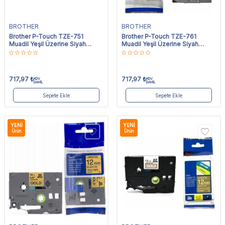
BROTHER
BROTHER
Brother P-Touch TZE-751
Brother P-Touch TZE-761
Muadil Yeşil Üzerine Siyah
Muadil Yeşil Üzerine Siyah
Etiket 24mm x 8m
Etiket 36mm x 8m
717,97
₺
717,97
₺
KDV
KDV
DAHİL
DAHİL
Sepete Ekle
Sepete Ekle
YENI
YENI
Ürün
Ürün