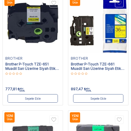
Ürün
Ürün
BROTHER
BROTHER
Brother P-Touch TZE-651
Brother P-Touch TZE-661
Muadil Sarı Üzerine Siyah Etiket
Muadil Sarı Üzerine Siyah Etiket
24mm x 8m
36mm x 8m
777,81
₺
897,47
₺
KDV
KDV
DAHİL
DAHİL
Sepete Ekle
Sepete Ekle
YENI
YENI
Ürün
Ürün