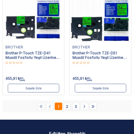
BROTHER
BROTHER
Brother P-Touch TZE-D41
Brother P-Touch TZE-D51
Muadil Fosforlu Yeşil Üzerine
Muadil Fosforlu Yeşil Üzerine
Siyah Etiket 18mm x 8m
Siyah Etiket 24mm x 8m
455,91
₺
455,91
₺
KDV
KDV
DAHİL
DAHİL
Sepete Ekle
Sepete Ekle
1
2
3
E-Bülten Aboneliği