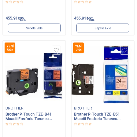
Etiket 24mm x 8m
Etiket 36mm x 8m
455,91
₺
455,91
₺
KDV
KDV
DAHİL
DAHİL
Sepete Ekle
Sepete Ekle
YENI
YENI
Ürün
Ürün
BROTHER
BROTHER
Brother P-Touch TZE-B41
Brother P-Touch TZE-B51
Muadil Fosforlu Turuncu
Muadil Fosforlu Turuncu
Üzerine Siyah Etiket 18mm x 8m
Üzerine Siyah Etiket 24mm x
8m