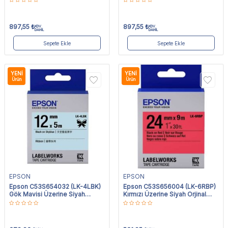
897,55
₺
897,55
₺
KDV
KDV
DAHİL
DAHİL
Sepete Ekle
Sepete Ekle
YENI
YENI
Ürün
Ürün
EPSON
EPSON
Epson C53S654032 (LK-4LBK)
Epson C53S656004 (LK-6RBP)
Gök Mavisi Üzerine Siyah
Kırmızı Üzerine Siyah Orjinal
Orjinal Etiket Şeridi
Etiket Şeridi