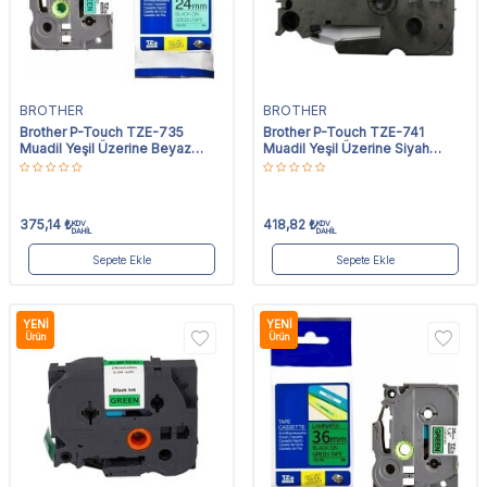
BROTHER
BROTHER
Brother P-Touch TZE-735
Brother P-Touch TZE-741
Muadil Yeşil Üzerine Beyaz
Muadil Yeşil Üzerine Siyah
Etiket 12mm x 8m
Etiket 18mm x 8m
375,14
₺
418,82
₺
KDV
KDV
DAHİL
DAHİL
Sepete Ekle
Sepete Ekle
YENI
YENI
Ürün
Ürün