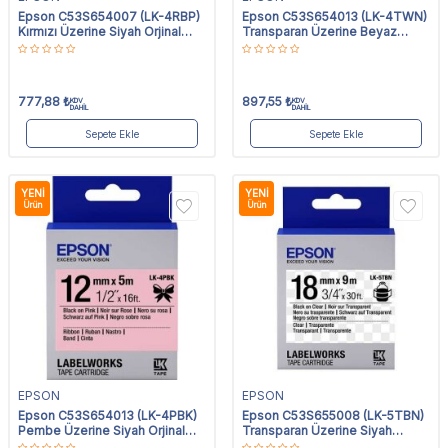
Epson C53S654007 (LK-4RBP)
Epson C53S654013 (LK-4TWN)
Kırmızı Üzerine Siyah Orjinal
Transparan Üzerine Beyaz
Etiket Şeridi
Orjinal Etiket Şeridi
777,88
₺
897,55
₺
KDV
KDV
DAHİL
DAHİL
Sepete Ekle
Sepete Ekle
YENI
YENI
Ürün
Ürün
EPSON
EPSON
Epson C53S654013 (LK-4PBK)
Epson C53S655008 (LK-5TBN)
Pembe Üzerine Siyah Orjinal
Transparan Üzerine Siyah
Etiket Şeridi
Orjinal Etiket Şeridi