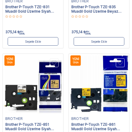
BROTHER
BROTHER
Brother P-Touch TZE-831
Brother P-Touch TZE-835
Muadil Gold Üzerine Siyah
Muadil Gold Üzerine Beyaz
Etiket 12mm x 8m
Etiket 12mm x 8m
375,14
₺
375,14
₺
KDV
KDV
DAHİL
DAHİL
Sepete Ekle
Sepete Ekle
YENI
YENI
Ürün
Ürün
BROTHER
BROTHER
Brother P-Touch TZE-851
Brother P-Touch TZE-861
Muadil Gold Üzerine Siyah
Muadil Gold Üzerine Siyah