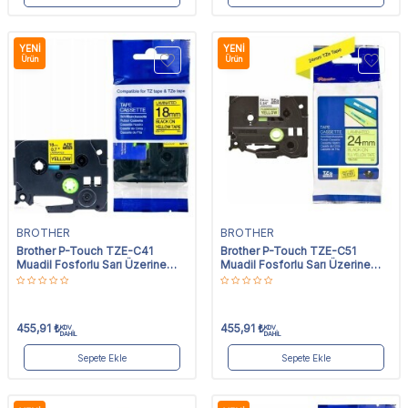
YENI
YENI
Ürün
Ürün
BROTHER
BROTHER
Brother P-Touch TZE-C41
Brother P-Touch TZE-C51
Muadil Fosforlu Sarı Üzerine
Muadil Fosforlu Sarı Üzerine
Siyah Etiket 18mm x 8m
Siyah Etiket 24mm x 8m
455,91
₺
455,91
₺
KDV
KDV
DAHİL
DAHİL
Sepete Ekle
Sepete Ekle