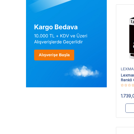
LEXMA
Lexmar
Renkli 
1.739,