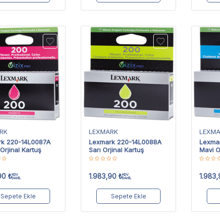
RK
LEXMARK
LEXM
rk 220-14L0087A
Lexmark 220-14L0088A
Lexma
 Orjinal Kartuş
Sarı Orjinal Kartuş
Mavi O
90
₺
1.983,90
₺
1.983,
KDV
KDV
DAHİL
DAHİL
Sepete Ekle
Sepete Ekle