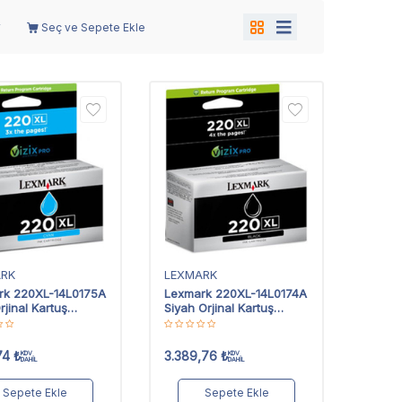
Seç ve Sepete Ekle
ARK
LEXMARK
rk 220XL-14L0175A
Lexmark 220XL-14L0174A
rjinal Kartuş
Siyah Orjinal Kartuş
 Kapasiteli
Yüksek Kapasiteli
74
₺
3.389,76
₺
KDV
KDV
DAHİL
DAHİL
Sepete Ekle
Sepete Ekle