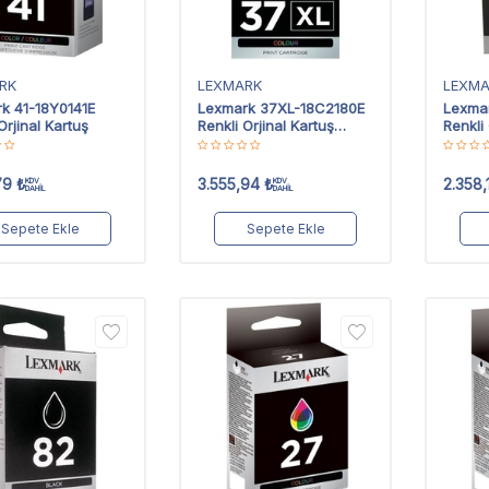
RK
LEXMARK
LEXM
k 41-18Y0141E
Lexmark 37XL-18C2180E
Lexma
Orjinal Kartuş
Renkli Orjinal Kartuş
Renkli 
Yüksek Kapasiteli
79
₺
3.555,94
₺
2.358,
KDV
KDV
DAHİL
DAHİL
Sepete Ekle
Sepete Ekle