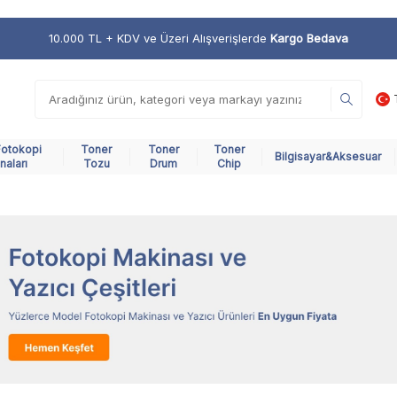
10.000 TL + KDV ve Üzeri Alışverişlerde
Kargo Bedava
Fotokopi
Toner
Toner
Toner
Bilgisayar&Aksesuar
naları
Tozu
Drum
Chip