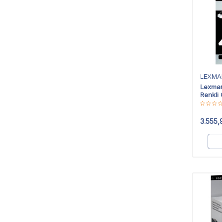
LEXMA
Lexmar
Renkli 
3.555,