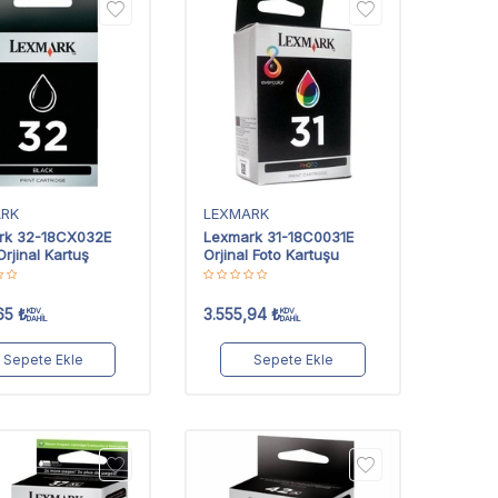
ARK
LEXMARK
rk 32-18CX032E
Lexmark 31-18C0031E
Orjinal Kartuş
Orjinal Foto Kartuşu
65
₺
3.555,94
₺
KDV
KDV
DAHİL
DAHİL
Sepete Ekle
Sepete Ekle