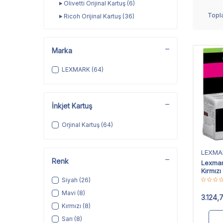
Olivetti Orijinal Kartuş
(6)
Top
Ricoh Orijinal Kartuş
(36)
Xerox Katı Mürekkep Kartuş
(4)
Marka
LEXMARK
(64)
İnkjet Kartuş
Orjinal Kartuş
(64)
LEXMA
Renk
Lexmar
Kırmızı
Yüksek
Siyah
(26)
Mavi
(8)
3.124,
Kırmızı
(8)
Sarı
(8)