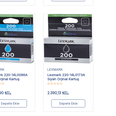
ARK
LEXMARK
rk 220-14L0086A
Lexmark 220-14L0173A
rjinal Kartuş
Siyah Orjinal Kartuş
90
₺
2.390,13
₺
KDV
KDV
DAHİL
DAHİL
Sepete Ekle
Sepete Ekle