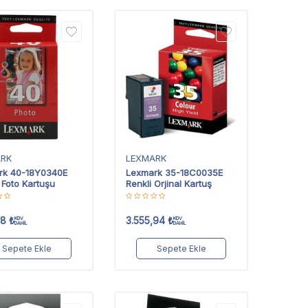
ARK
LEXMARK
rk 40-18Y0340E
Lexmark 35-18C0035E
l Foto Kartuşu
Renkli Orjinal Kartuş
28
₺
3.555,94
₺
KDV
KDV
DAHİL
DAHİL
Sepete Ekle
Sepete Ekle