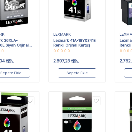
RK
LEXMARK
LEXM
rk 36XLA-
Lexmark 41A-18Y0341E
Lexma
0E Siyah Orjinal
Renkli Orjinal Kartuş
Renkli 
 Yüksek Kapasiteli
,04
₺
2.897,23
₺
2.782
KDV
KDV
DAHİL
DAHİL
Sepete Ekle
Sepete Ekle