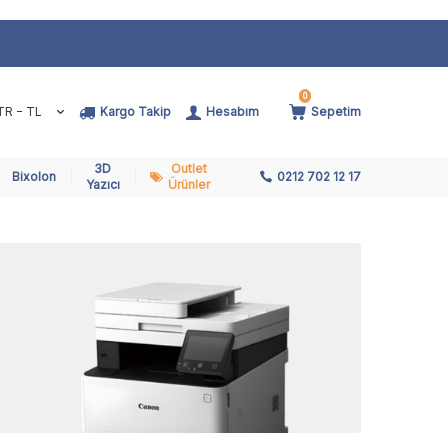
0
TR − TL
Kargo Takip
Hesabım
Sepetim
3D
Outlet
Bixolon
0212 702 12 17
Yazıcı
Ürünler