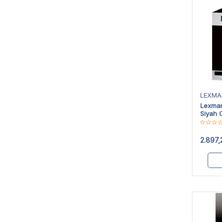
LEXMA
Lexma
Siyah O
2.897,