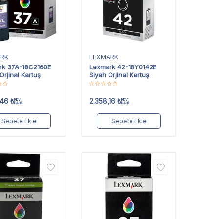
ARK
LEXMARK
rk 37A-18C2160E
Lexmark 42-18Y0142E
Orjinal Kartuş
Siyah Orjinal Kartuş
,46
₺
2.358,16
₺
KDV
KDV
DAHİL
DAHİL
Sepete Ekle
Sepete Ekle