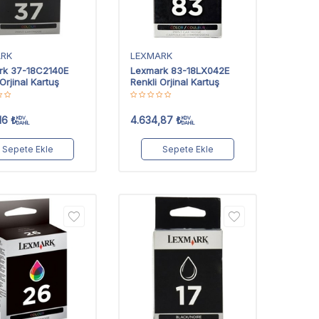
ARK
LEXMARK
rk 37-18C2140E
Lexmark 83-18LX042E
Orjinal Kartuş
Renkli Orjinal Kartuş
16
₺
4.634,87
₺
KDV
KDV
DAHİL
DAHİL
Sepete Ekle
Sepete Ekle