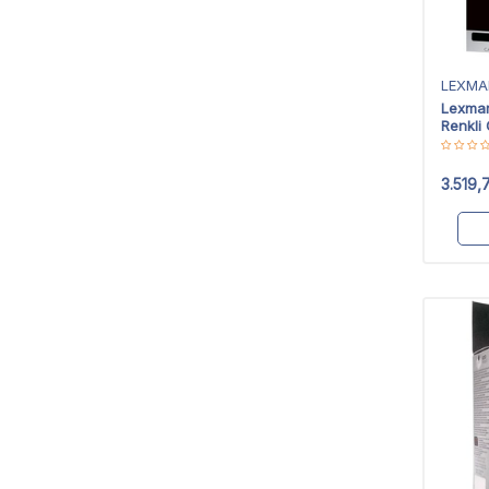
LEXMA
Lexmar
Renkli 
3.519,