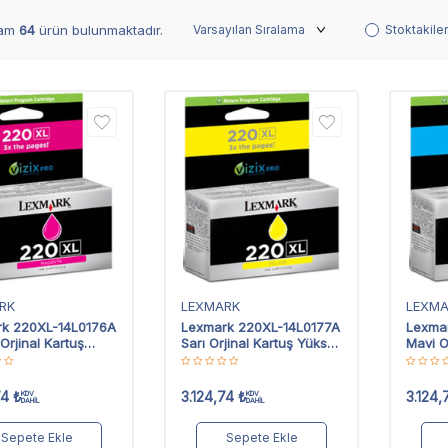
lam
64
ürün bulunmaktadır.
Stoktakiler
RK
LEXMARK
LEXM
k 220XL-14L0176A
Lexmark 220XL-14L0177A
Lexma
 Orjinal Kartuş
Sarı Orjinal Kartuş Yüksek
Mavi O
 Kapasiteli
Kapasiteli
Yüksek
74
₺
3.124,74
₺
3.124,
KDV
KDV
DAHİL
DAHİL
Sepete Ekle
Sepete Ekle