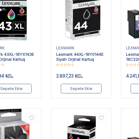
RK
LEXMARK
LEXM
k 43XL-18YX143E
Lexmark 44XL-18Y0144E
Lexma
Orjinal Kartuş
Siyah Orjinal Kartuş
18C220
Kartuş
94
₺
2.897,23
₺
4.241,
KDV
KDV
DAHİL
DAHİL
Sepete Ekle
Sepete Ekle