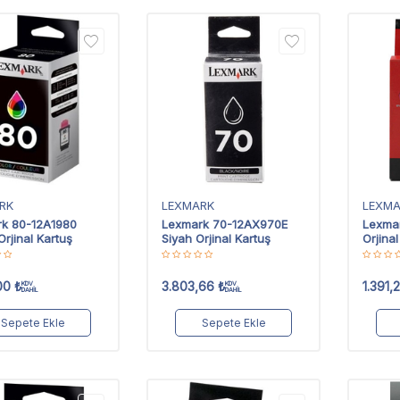
RK
LEXMARK
LEXM
k 80-12A1980
Lexmark 70-12AX970E
Lexma
Orjinal Kartuş
Siyah Orjinal Kartuş
Orjina
00
₺
3.803,66
₺
1.391,
KDV
KDV
DAHİL
DAHİL
Sepete Ekle
Sepete Ekle