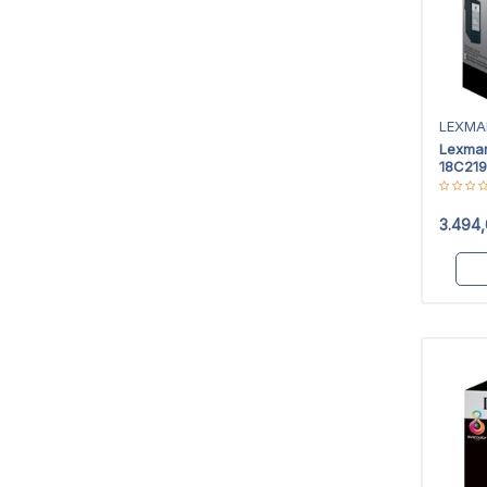
LEXMA
Lexma
18C219
Kartuş
3.494