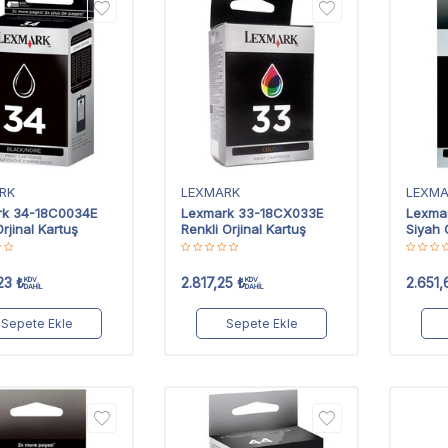
RK
LEXMARK
LEXM
rk 34-18C0034E
Lexmark 33-18CX033E
Lexma
rjinal Kartuş
Renkli Orjinal Kartuş
Siyah 
23
₺
2.817,25
₺
2.651,
KDV
KDV
DAHİL
DAHİL
Sepete Ekle
Sepete Ekle