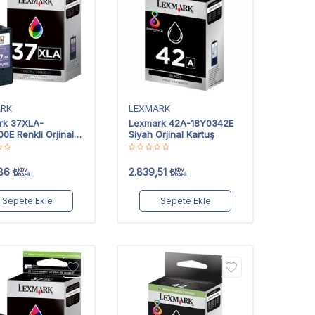
ARK
LEXMARK
rk 37XLA-
Lexmark 42A-18Y0342E
0E Renkli Orjinal
Siyah Orjinal Kartuş
 Yüksek Kapasiteli
86
₺
2.839,51
₺
KDV
KDV
DAHİL
DAHİL
Sepete Ekle
Sepete Ekle