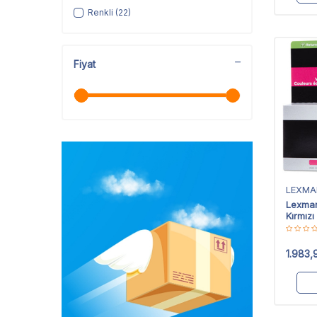
Renkli
(22)
Fiyat
LEXMA
Lexma
Kırmızı
1.983,