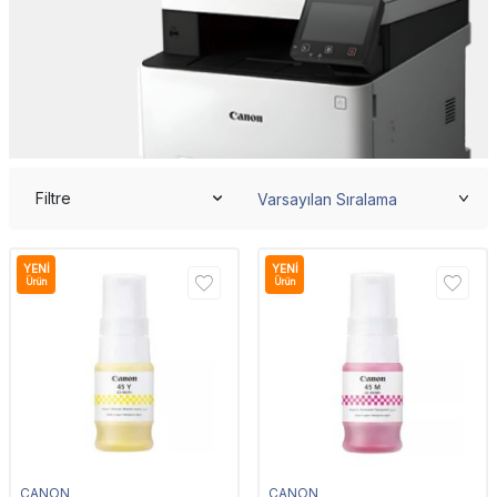
Filtre
YENI
YENI
Ürün
Ürün
CANON
CANON