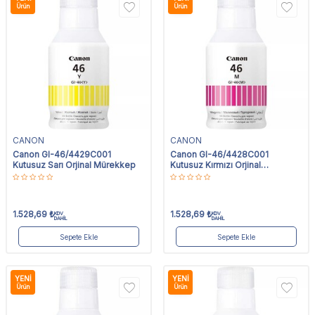
Ürün
Ürün
CANON
CANON
Canon GI-46/4429C001
Canon GI-46/4428C001
Kutusuz Sarı Orjinal Mürekkep
Kutusuz Kırmızı Orjinal
Mürekkep
1.528,69
₺
1.528,69
₺
KDV
KDV
DAHİL
DAHİL
Sepete Ekle
Sepete Ekle
YENI
YENI
Ürün
Ürün