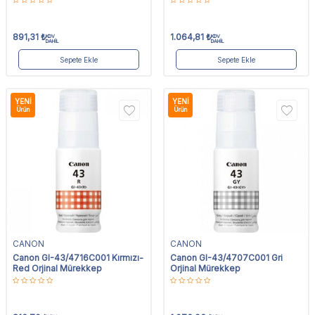
891,31
₺
1.064,81
₺
KDV
KDV
DAHİL
DAHİL
Sepete Ekle
Sepete Ekle
YENI
YENI
Ürün
Ürün
CANON
CANON
Canon GI-43/4716C001 Kırmızı-
Canon GI-43/4707C001 Gri
Red Orjinal Mürekkep
Orjinal Mürekkep