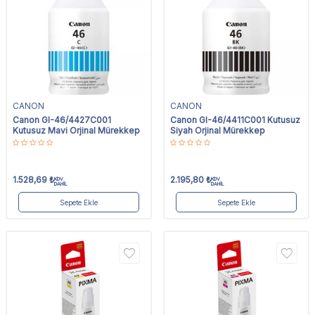
CANON
CANON
Canon GI-46/4427C001
Canon GI-46/4411C001 Kutusuz
Kutusuz Mavi Orjinal Mürekkep
Siyah Orjinal Mürekkep
1.528,69
₺
2.195,80
₺
KDV
KDV
DAHİL
DAHİL
Sepete Ekle
Sepete Ekle