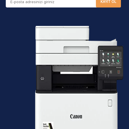
en iyi performansı almak için sitemizde yer alan orijinal
KAYIT OL
mürekkep seçeneklerini güvenle inceleyebilirsiniz.
Sitemizde uygun
Canon mürekkep fiyatları
seçenekleriyle alışveriş yaparsınız. Geniş ürün
yelpazemiz sayesinde aradığınız orijinal mürekkebe tek
bir noktana ulaşma kolaylığını bizimle yaşarsınız.
Tanklı Yazıcılarda Canon Orijinal Mürekkep Kullanmanın
Avantajları
Canon şişe mürekkep
ürünleri, damlatma ve taşma
riskini azaltan özel şişe tasarımlarıyla sunulmaktadır.
Tasarımı sayesinde temiz ve pratik dolum imkânı sunar.
Sitemizde hem siyah hem de renkli mürekkep
seçeneklerine ulaşabilirsiniz.
Canon GI-490 siyah
ürün
seçenekleri s
iyah baskılarda netlik ve yoğunluk sunar.
Çünkü kaliteli yapısı sayesinde mürekkep kağıda eşit
şekilde dağılır. B
elgelerinizde netlikten ödün vermemek
için sitemizden orijinal siyah mürekkepleri tercih
edebilirsiniz.
Renkli yazıcılarda kullanılan
Canon GI-490
mavi
,
Canon GI-490 kırmızı
ve
Canon GI-490 sarı
ürün
seçenekleri sayesinde renkli çıktılarınız canlı olurken
renklerde dengelidir.
Tanklı yazıcılarda yaygın olarak kullanılan
Canon Pixma
G serisi mürekkep
, yüksek sayfa verimliliği sayesinde