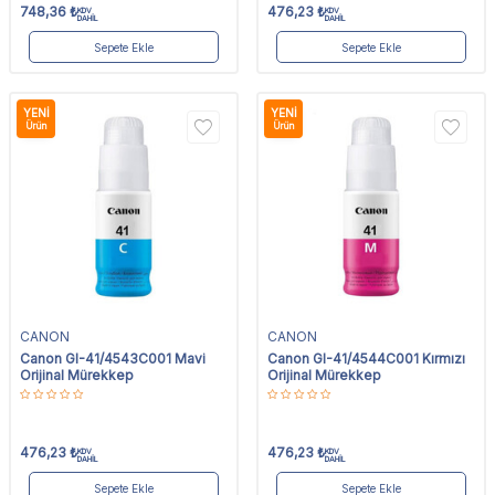
748,36
₺
476,23
₺
KDV
KDV
DAHİL
DAHİL
Sepete Ekle
Sepete Ekle
YENI
YENI
Ürün
Ürün
CANON
CANON
Canon GI-41/4543C001 Mavi
Canon GI-41/4544C001 Kırmızı
Orijinal Mürekkep
Orijinal Mürekkep
476,23
₺
476,23
₺
KDV
KDV
DAHİL
DAHİL
Sepete Ekle
Sepete Ekle