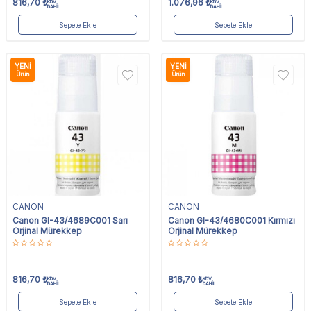
816,70
₺
1.076,96
₺
KDV
KDV
DAHİL
DAHİL
Sepete Ekle
Sepete Ekle
YENI
YENI
Ürün
Ürün
CANON
CANON
Canon GI-43/4689C001 Sarı
Canon GI-43/4680C001 Kırmızı
Orjinal Mürekkep
Orjinal Mürekkep
816,70
₺
816,70
₺
KDV
KDV
DAHİL
DAHİL
Sepete Ekle
Sepete Ekle