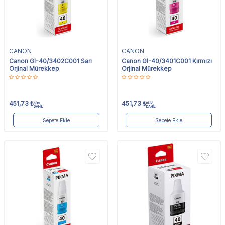
CANON
CANON
Canon GI-40/3402C001 Sarı
Canon GI-40/3401C001 Kırmızı
Orjinal Mürekkep
Orjinal Mürekkep
451,73
₺
451,73
₺
KDV
KDV
DAHİL
DAHİL
Sepete Ekle
Sepete Ekle