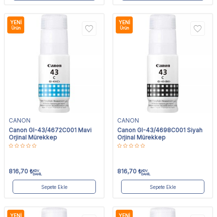
YENI
YENI
Ürün
Ürün
CANON
CANON
Canon GI-43/4672C001 Mavi
Canon GI-43/4698C001 Siyah
Orjinal Mürekkep
Orjinal Mürekkep
816,70
₺
816,70
₺
KDV
KDV
DAHİL
DAHİL
Sepete Ekle
Sepete Ekle
YENI
YENI