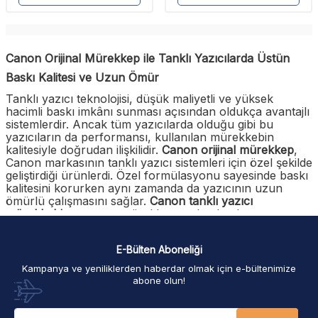
Canon Orijinal Mürekkep ile Tanklı Yazıcılarda Üstün
Baskı Kalitesi ve Uzun Ömür
Tanklı yazıcı teknolojisi, düşük maliyetli ve yüksek
hacimli baskı imkânı sunması açısından oldukça avantajlı
sistemlerdir. Ancak tüm yazıcılarda olduğu gibi bu
yazıcıların da performansı, kullanılan mürekkebin
kalitesiyle doğrudan ilişkilidir.
Canon orijinal mürekkep
,
Canon markasının tanklı yazıcı sistemleri için özel şekilde
geliştirdiği ürünlerdi. Özel formülasyonu sayesinde baskı
kalitesini korurken aynı zamanda da yazıcının uzun
ömürlü çalışmasını sağlar.
Canon tanklı yazıcı
mürekkebi
, yazıcının mürekkep tankından hortum
sistemine, baskı kafasından diğer bileşenlerine kadar tüm
ekipmanla tam uyumlu olacak şekilde üretilir. Bu sayede
E-Bülten Aboneliği
de mürekkep akışının dengeli olmasını sağlanır.
Kampanya ve yeniliklerden haberdar olmak için e-bültenimize
Canon orijinal dolum mürekkebi
, kalitesi muadil ya da
abone olun!
uyumsuz mürekkeplerin neden olabileceği baskı
kafasında tortu, renklerde solma ve çizgilenme
sorunlarının yaşanmasını engeller.
Canon yazıcınızdan