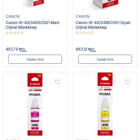
CANON
CANON
Canon GI-40/3400C001 Mavi
Canon GI-40/3385C001 Siyah
Orjinal Mürekkep
Orjinal Mürekkep
451,73
₺
667,12
₺
KDV
KDV
DAHİL
DAHİL
Sepete Ekle
Sepete Ekle