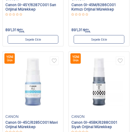
Canon GI-45Y/6287C001 Sarı
Canon GI-45M/6286C001
Orijinal Mürekkep
Kırmızı Orijinal Mürekkep
891,31
₺
891,31
₺
KDV
KDV
DAHİL
DAHİL
Sepete Ekle
Sepete Ekle
YENI
YENI
Ürün
Ürün
CANON
CANON
Canon GI-45C/6285C001 Mavi
Canon GI-45BK/6288C001
Orijinal Mürekkep
Siyah Orijinal Mürekkep