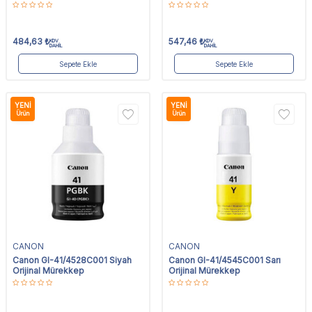
484,63
₺
547,46
₺
KDV
KDV
DAHİL
DAHİL
Sepete Ekle
Sepete Ekle
YENI
YENI
Ürün
Ürün
CANON
CANON
Canon GI-41/4528C001 Siyah
Canon GI-41/4545C001 Sarı
Orijinal Mürekkep
Orijinal Mürekkep