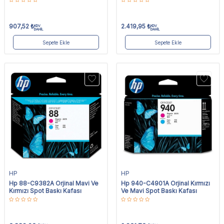
907,52
₺
2.419,95
₺
KDV
KDV
DAHİL
DAHİL
Sepete Ekle
Sepete Ekle
HP
HP
Hp 88-C9382A Orjinal Mavi Ve
Hp 940-C4901A Orjinal Kırmızı
Kırmızı Spot Baskı Kafası
Ve Mavi Spot Baskı Kafası