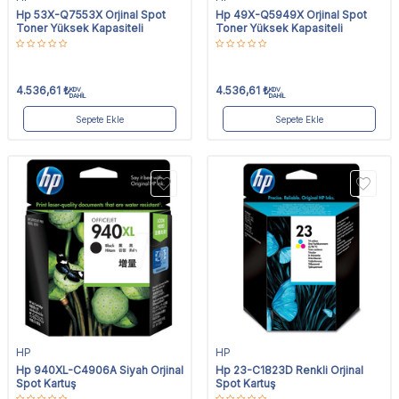
Hp 53X-Q7553X Orjinal Spot
Hp 49X-Q5949X Orjinal Spot
Toner Yüksek Kapasiteli
Toner Yüksek Kapasiteli
4.536,61
₺
4.536,61
₺
KDV
KDV
DAHİL
DAHİL
Sepete Ekle
Sepete Ekle
HP
HP
Hp 940XL-C4906A Siyah Orjinal
Hp 23-C1823D Renkli Orjinal
Spot Kartuş
Spot Kartuş