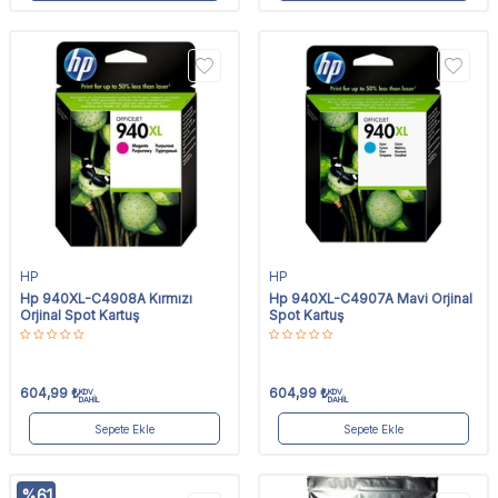
HP
HP
Hp 940XL-C4908A Kırmızı
Hp 940XL-C4907A Mavi Orjinal
Orjinal Spot Kartuş
Spot Kartuş
604,99
₺
604,99
₺
KDV
KDV
DAHİL
DAHİL
Sepete Ekle
Sepete Ekle
%
61