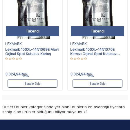
Tükendi
Tükendi
LEXMARK
LEXMARK
Lexmark 100XL-14N1069E Mavi
Lexmark 100XL-14N1070E
Orjinal Spot Kutusuz Kartuş
Kırmızı Orjinal Spot Kutusuz
Kartuş
3.024,94
₺
3.024,94
₺
KDV
KDV
DAHİL
DAHİL
Sepete Ekle
Sepete Ekle
Outlet Ürünler kategorisinde yer alan ürünlerin en avantajlı fiyatlara
sahip olan ürünler olduğunu biliyor muydunuz?