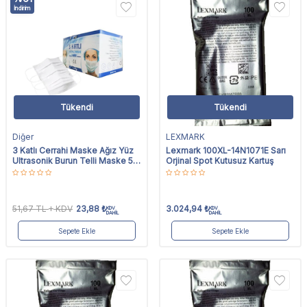
İndirim
Tükendi
Tükendi
Diğer
LEXMARK
3 Katlı Cerrahi Maske Ağız Yüz
Lexmark 100XL-14N1071E Sarı
Ultrasonik Burun Telli Maske 50
Orjinal Spot Kutusuz Kartuş
Adet
51,67
TL
KDV
23,88
₺
3.024,94
₺
KDV
KDV
DAHİL
DAHİL
Sepete Ekle
Sepete Ekle