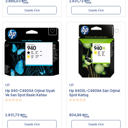
3.889,03
₺
2.931,73
₺
KDV
KDV
DAHİL
DAHİL
Sepete Ekle
Sepete Ekle
HP
HP
Hp 940-C4900A Orjinal Siyah
Hp 940XL-C4909A Sarı Orjinal
Ve Sarı Spot Baskı Kafası
Spot Kartuş
2.931,73
₺
604,99
₺
KDV
KDV
DAHİL
DAHİL
Sepete Ekle
Sepete Ekle