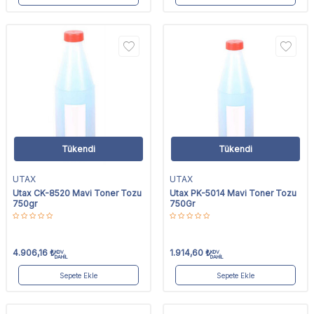
Tükendi
Tükendi
UTAX
UTAX
Utax CK-8520 Mavi Toner Tozu
Utax PK-5014 Mavi Toner Tozu
750gr
750Gr
4.906,16
₺
1.914,60
₺
KDV
KDV
DAHİL
DAHİL
Sepete Ekle
Sepete Ekle