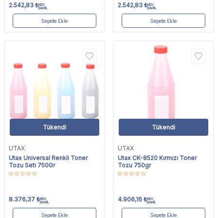
2.542,83
₺
2.542,83
₺
KDV
KDV
DAHİL
DAHİL
Sepete Ekle
Sepete Ekle
Tükendi
Tükendi
UTAX
UTAX
Utax Universal Renkli Toner
Utax CK-8520 Kırmızı Toner
Tozu Seti 750Gr
Tozu 750gr
8.376,37
₺
4.906,16
₺
KDV
KDV
DAHİL
DAHİL
Sepete Ekle
Sepete Ekle