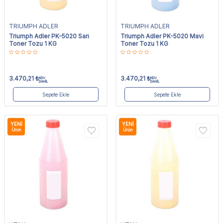
TRIUMPH ADLER
TRIUMPH ADLER
Triumph Adler PK-5020 Sarı
Triumph Adler PK-5020 Mavi
Toner Tozu 1 KG
Toner Tozu 1 KG
3.470,21
₺
3.470,21
₺
KDV
KDV
DAHİL
DAHİL
Sepete Ekle
Sepete Ekle
YENI
YENI
Ürün
Ürün