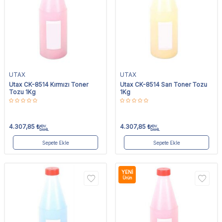
UTAX
UTAX
Utax CK-8514 Kırmızı Toner
Utax CK-8514 Sarı Toner Tozu
Tozu 1Kg
1Kg
4.307,85
₺
4.307,85
₺
KDV
KDV
DAHİL
DAHİL
Sepete Ekle
Sepete Ekle
YENI
Ürün