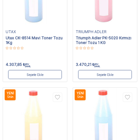
UTAX
TRIUMPH ADLER
Utax CK-8514 Mavi Toner Tozu
Triumph Adler PK-5020 Kırmızı
1Kg
Toner Tozu 1 KG
4.307,85
₺
3.470,21
₺
KDV
KDV
DAHİL
DAHİL
Sepete Ekle
Sepete Ekle
YENI
YENI
Ürün
Ürün