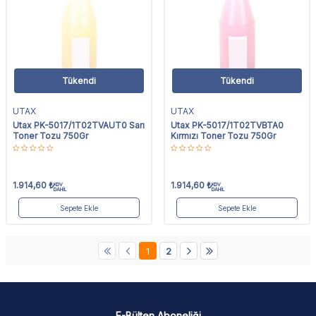
Tükendi
Tükendi
UTAX
UTAX
Utax PK-5017/1T02TVAUT0 Sarı
Utax PK-5017/1T02TVBTA0
Toner Tozu 750Gr
Kırmızı Toner Tozu 750Gr
1.914,60
₺
1.914,60
₺
KDV
KDV
DAHİL
DAHİL
Sepete Ekle
Sepete Ekle
1
2
E-Bülten Aboneliği