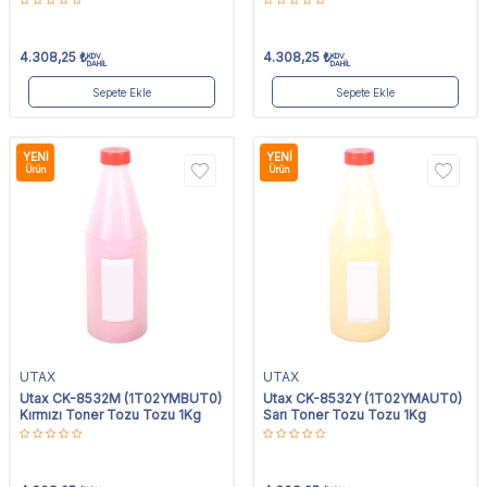
4.308,25
₺
4.308,25
₺
KDV
KDV
DAHİL
DAHİL
Sepete Ekle
Sepete Ekle
YENI
YENI
Ürün
Ürün
UTAX
UTAX
Utax CK-8532M (1T02YMBUT0)
Utax CK-8532Y (1T02YMAUT0)
Kırmızı Toner Tozu Tozu 1Kg
Sarı Toner Tozu Tozu 1Kg