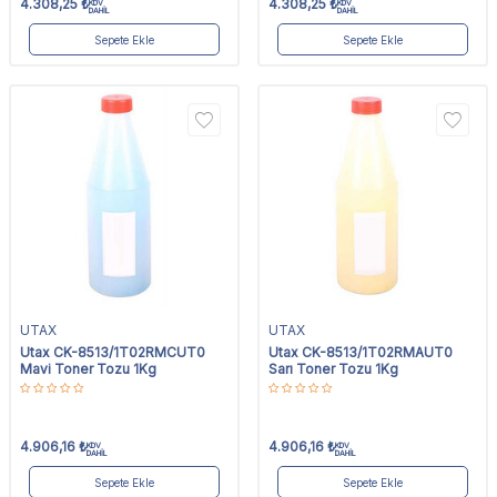
4.308,25
₺
4.308,25
₺
KDV
KDV
DAHİL
DAHİL
Sepete Ekle
Sepete Ekle
UTAX
UTAX
Utax CK-8513/1T02RMCUT0
Utax CK-8513/1T02RMAUT0
Mavi Toner Tozu 1Kg
Sarı Toner Tozu 1Kg
4.906,16
₺
4.906,16
₺
KDV
KDV
DAHİL
DAHİL
Sepete Ekle
Sepete Ekle