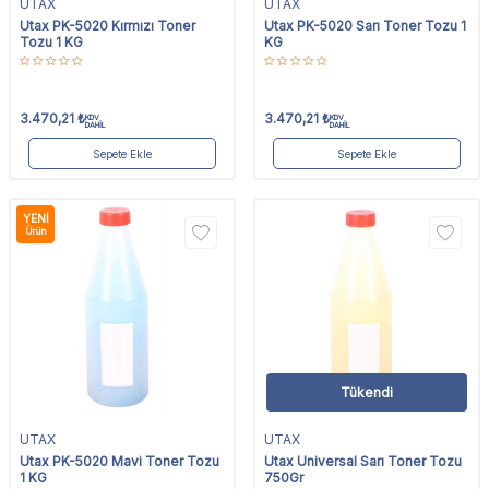
UTAX
UTAX
Utax PK-5020 Kırmızı Toner
Utax PK-5020 Sarı Toner Tozu 1
Tozu 1 KG
KG
3.470,21
₺
3.470,21
₺
KDV
KDV
DAHİL
DAHİL
Sepete Ekle
Sepete Ekle
YENI
Ürün
Tükendi
UTAX
UTAX
Utax PK-5020 Mavi Toner Tozu
Utax Universal Sarı Toner Tozu
1 KG
750Gr