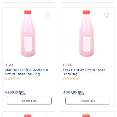
UTAX
UTAX
Utax CK-8513/1T02RMBUT0
Utax CK-8512 Kırmızı Toner
Kırmızı Toner Tozu 1Kg
Tozu 1Kg
4.906,16
₺
4.307,85
₺
KDV
KDV
DAHİL
DAHİL
Sepete Ekle
Sepete Ekle