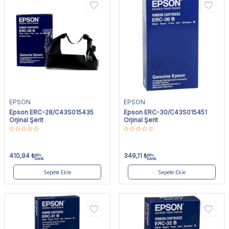
EPSON
EPSON
Epson ERC-28/C43S015435
Epson ERC-30/C43S015451
Orjinal Şerit
Orjinal Şerit
410,94
₺
349,11
₺
KDV
KDV
DAHİL
DAHİL
Sepete Ekle
Sepete Ekle