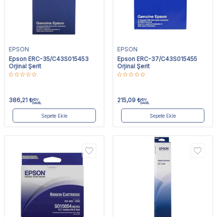
EPSON
EPSON
Epson ERC-35/C43S015453
Epson ERC-37/C43S015455
Orjinal Şerit
Orjinal Şerit
386,21
₺
215,09
₺
KDV
KDV
DAHİL
DAHİL
Sepete Ekle
Sepete Ekle