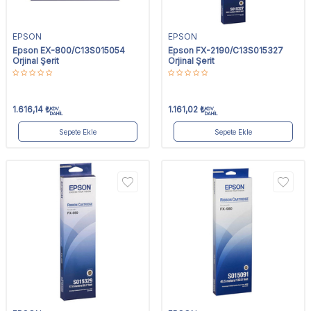
EPSON
EPSON
Epson EX-800/C13S015054
Epson FX-2190/C13S015327
Orjinal Şerit
Orjinal Şerit
1.616,14
₺
1.161,02
₺
KDV
KDV
DAHİL
DAHİL
Sepete Ekle
Sepete Ekle