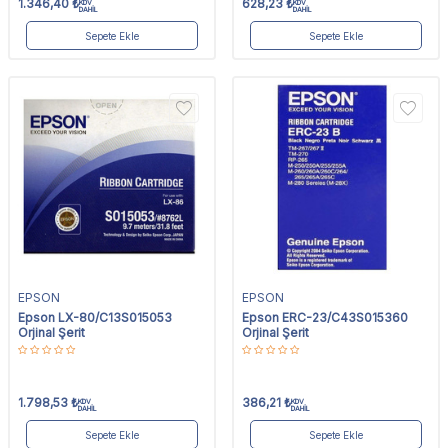
1.346,40
₺
628,23
₺
KDV
KDV
DAHİL
DAHİL
Sepete Ekle
Sepete Ekle
EPSON
EPSON
Epson LX-80/C13S015053
Epson ERC-23/C43S015360
Orjinal Şerit
Orjinal Şerit
1.798,53
₺
386,21
₺
KDV
KDV
DAHİL
DAHİL
Sepete Ekle
Sepete Ekle