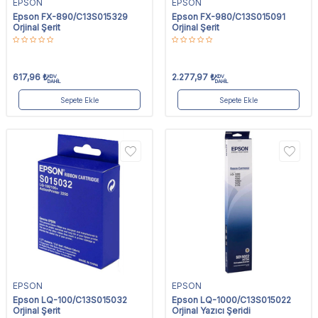
EPSON
EPSON
Epson FX-890/C13S015329
Epson FX-980/C13S015091
Orjinal Şerit
Orjinal Şerit
617,96
₺
2.277,97
₺
KDV
KDV
DAHİL
DAHİL
Sepete Ekle
Sepete Ekle
EPSON
EPSON
Epson LQ-100/C13S015032
Epson LQ-1000/C13S015022
Orjinal Şerit
Orjinal Yazıcı Şeridi