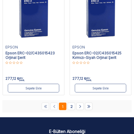
EPSON
EPSON
Epson ERC-02/C43S015423
Epson ERC-02/C43S015425
Orjinal Şerit
Kırmızı-Siyah Orjinal Şerit
277,12
₺
277,12
₺
KDV
KDV
DAHİL
DAHİL
Sepete Ekle
Sepete Ekle
1
2
E-Bülten Aboneliği