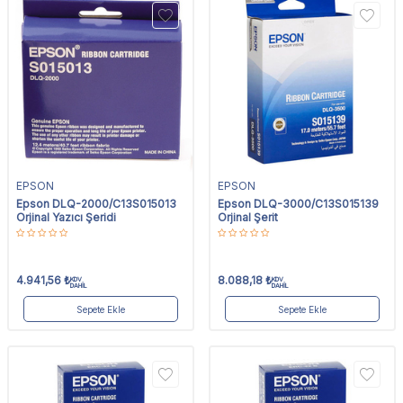
EPSON
EPSON
Epson DLQ-2000/C13S015013
Epson DLQ-3000/C13S015139
Orjinal Yazıcı Şeridi
Orjinal Şerit
4.941,56
₺
8.088,18
₺
KDV
KDV
DAHİL
DAHİL
Sepete Ekle
Sepete Ekle