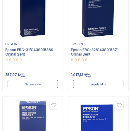
EPSON
EPSON
Epson ERC-31/C43S015369
Epson ERC-32/C43S015371
Orjinal Şerit
Orjinal Şerit
257,97
₺
1.017,13
₺
KDV
KDV
DAHİL
DAHİL
Sepete Ekle
Sepete Ekle