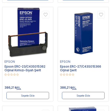
EPSON
EPSON
Epson ERC-23/C43S015362
Epson ERC-27/C43S015366
Orjinal Kırmızı-Siyah Şerit
Orjinal Şerit
386,21
₺
386,21
₺
KDV
KDV
DAHİL
DAHİL
Sepete Ekle
Sepete Ekle