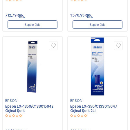
712,79
₺
1.576,95
₺
KDV
KDV
DAHİL
DAHİL
Sepete Ekle
Sepete Ekle
EPSON
EPSON
Epson LX-1350/C13S015642
Epson LX-350/C13S015647
Orjinal Şerit
Orjinal Şerit 2Li