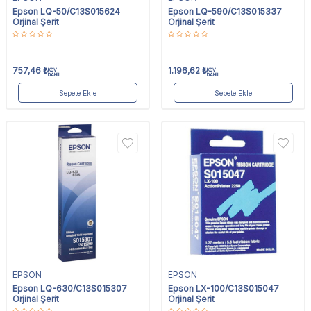
Epson LQ-50/C13S015624
Epson LQ-590/C13S015337
Orjinal Şerit
Orjinal Şerit
757,46
₺
1.196,62
₺
KDV
KDV
DAHİL
DAHİL
Sepete Ekle
Sepete Ekle
EPSON
EPSON
Epson LQ-630/C13S015307
Epson LX-100/C13S015047
Orjinal Şerit
Orjinal Şerit