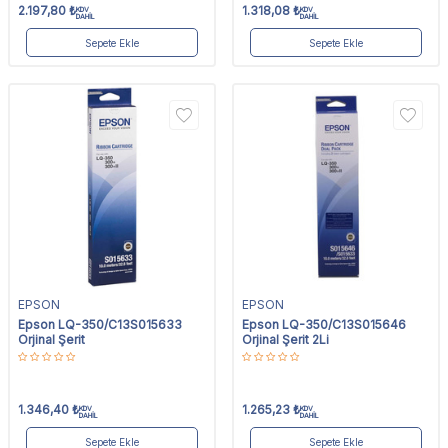
2.197,80
₺
1.318,08
₺
KDV
KDV
DAHİL
DAHİL
Sepete Ekle
Sepete Ekle
EPSON
EPSON
Epson LQ-350/C13S015633
Epson LQ-350/C13S015646
Orjinal Şerit
Orjinal Şerit 2Li
1.346,40
₺
1.265,23
₺
KDV
KDV
DAHİL
DAHİL
Sepete Ekle
Sepete Ekle