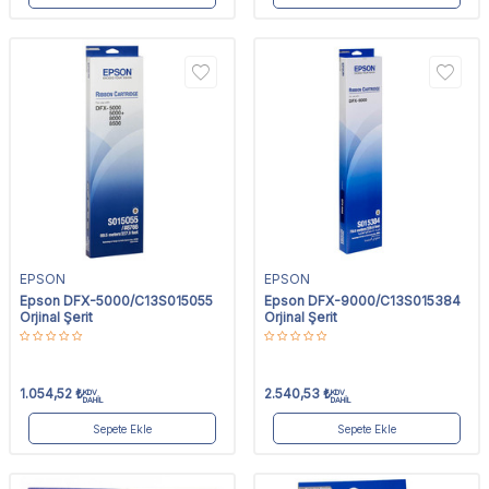
EPSON
EPSON
Epson DFX-5000/C13S015055
Epson DFX-9000/C13S015384
Orjinal Şerit
Orjinal Şerit
1.054,52
₺
2.540,53
₺
KDV
KDV
DAHİL
DAHİL
Sepete Ekle
Sepete Ekle