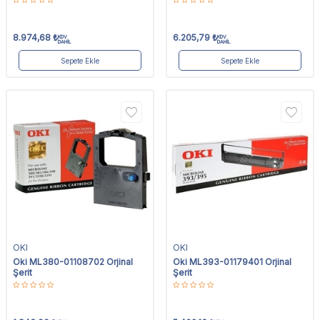
8.974,68
₺
6.205,79
₺
KDV
KDV
DAHİL
DAHİL
Sepete Ekle
Sepete Ekle
OKI
OKI
Oki ML380-01108702 Orjinal
Oki ML393-01179401 Orjinal
Şerit
Şerit