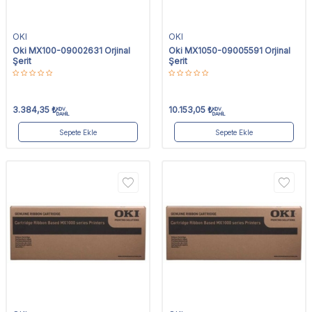
OKI
OKI
Oki MX100-09002631 Orjinal
Oki MX1050-09005591 Orjinal
Şerit
Şerit
3.384,35
₺
10.153,05
₺
KDV
KDV
DAHİL
DAHİL
Sepete Ekle
Sepete Ekle