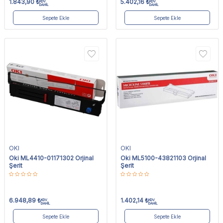
1.843,90
₺
5.402,16
₺
KDV
KDV
DAHİL
DAHİL
Sepete Ekle
Sepete Ekle
OKI
OKI
Oki ML4410-01171302 Orjinal
Oki ML5100-43821103 Orjinal
Şerit
Şerit
6.948,89
₺
1.402,14
₺
KDV
KDV
DAHİL
DAHİL
Sepete Ekle
Sepete Ekle