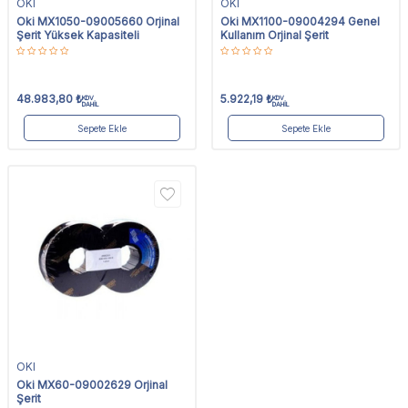
OKI
OKI
Oki MX1050-09005660 Orjinal
Oki MX1100-09004294 Genel
Şerit Yüksek Kapasiteli
Kullanım Orjinal Şerit
48.983,80
₺
5.922,19
₺
KDV
KDV
DAHİL
DAHİL
Sepete Ekle
Sepete Ekle
OKI
Oki MX60-09002629 Orjinal
Şerit