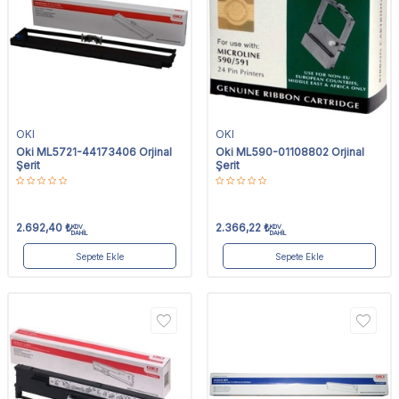
OKI
OKI
Oki ML5721-44173406 Orjinal
Oki ML590-01108802 Orjinal
Şerit
Şerit
2.692,40
₺
2.366,22
₺
KDV
KDV
DAHİL
DAHİL
Sepete Ekle
Sepete Ekle