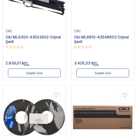
OKI
OKI
Oki ML6300-43503602 Orjinal
Oki ML8810-43548603 Orjinal
Şerit
Şerit
2.939,01
₺
3.426,33
₺
KDV
KDV
DAHİL
DAHİL
Sepete Ekle
Sepete Ekle