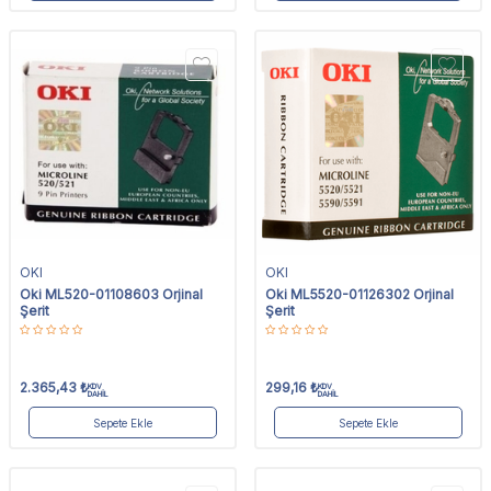
OKI
OKI
Oki ML520-01108603 Orjinal
Oki ML5520-01126302 Orjinal
Şerit
Şerit
2.365,43
₺
299,16
₺
KDV
KDV
DAHİL
DAHİL
Sepete Ekle
Sepete Ekle