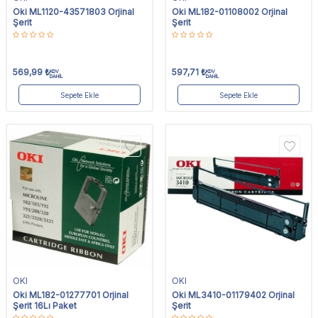
Oki ML1120-43571803 Orjinal
Oki ML182-01108002 Orjinal
Şerit
Şerit
569,99
₺
597,71
₺
KDV
KDV
DAHİL
DAHİL
Sepete Ekle
Sepete Ekle
OKI
OKI
Oki ML182-01277701 Orjinal
Oki ML3410-01179402 Orjinal
Şerit 16Lı Paket
Şerit