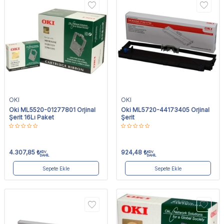
OKI
OKI
Oki ML5520-01277801 Orjinal
Oki ML5720-44173405 Orjinal
Şerit 16Lı Paket
Şerit
4.307,85
₺
924,48
₺
KDV
KDV
DAHİL
DAHİL
Sepete Ekle
Sepete Ekle