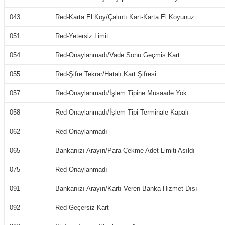
043
Red-Karta El Koy/Çalıntı Kart-Karta El Koyunuz
051
Red-Yetersiz Limit
054
Red-Onaylanmadı/Vade Sonu Geçmis Kart
055
Red-Şifre Tekrar/Hatalı Kart Şifresi
057
Red-Onaylanmadı/İşlem Tipine Müsaade Yok
058
Red-Onaylanmadı/İşlem Tipi Terminale Kapalı
062
Red-Onaylanmadı
065
Bankanızı Arayın/Para Çekme Adet Limiti Asıldı
075
Red-Onaylanmadı
091
Bankanızı Arayın/Kartı Veren Banka Hizmet Dısı
092
Red-Geçersiz Kart