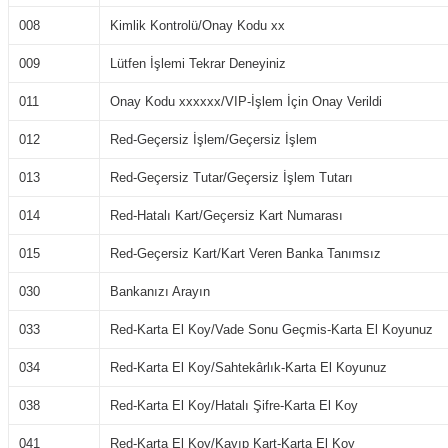
008
Kimlik Kontrolü/Onay Kodu xx
009
Lütfen İşlemi Tekrar Deneyiniz
011
Onay Kodu xxxxxx/VIP-İşlem İçin Onay Verildi
012
Red-Geçersiz İşlem/Geçersiz İşlem
013
Red-Geçersiz Tutar/Geçersiz İşlem Tutarı
014
Red-Hatalı Kart/Geçersiz Kart Numarası
015
Red-Geçersiz Kart/Kart Veren Banka Tanımsız
030
Bankanızı Arayın
033
Red-Karta El Koy/Vade Sonu Geçmis-Karta El Koyunuz
034
Red-Karta El Koy/Sahtekârlık-Karta El Koyunuz
038
Red-Karta El Koy/Hatalı Şifre-Karta El Koy
041
Red-Karta El Koy/Kayıp Kart-Karta El Koy