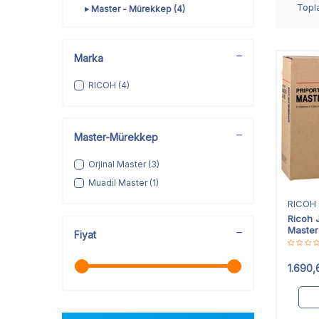
Top
Master - Mürekkep
(4)
Marka
RICOH
(4)
Master-Mürekkep
Orjinal Master
(3)
Muadil Master
(1)
RICOH
Ricoh 
Master
Fiyat
1.690,