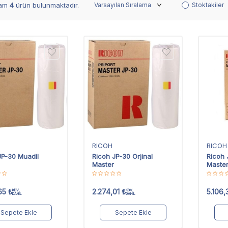
lam
4
ürün bulunmaktadır.
Stoktakiler
RICOH
RICOH
JP-30 Muadil
Ricoh JP-30 Orjinal
Ricoh 
Master
Maste
65
₺
2.274,01
₺
5.106,
KDV
KDV
DAHİL
DAHİL
Sepete Ekle
Sepete Ekle