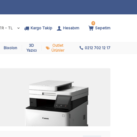
0
TR − TL
Kargo Takip
Hesabım
Sepetim
3D
Outlet
Bixolon
0212 702 12 17
Yazıcı
Ürünler