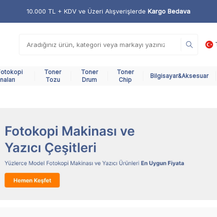
10.000 TL + KDV ve Üzeri Alışverişlerde
Kargo Bedava
Fotokopi
Toner
Toner
Toner
Bilgisayar&Aksesuar
naları
Tozu
Drum
Chip