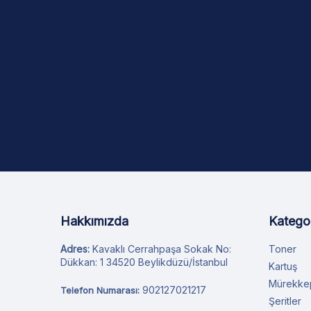
Hakkımızda
Kategor
Adres:
Kavaklı Cerrahpaşa Sokak No:
Toner
Dükkan: 1 34520 Beylikdüzü/İstanbul
Kartuş
Mürekke
902127021217
Telefon Numarası:
Şeritler