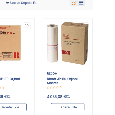
Seç ve Sepete Ekle
RICOH
JP-80 Orjinal
Ricoh JP-50 Orjinal
r
Master
36
₺
4.085,08
₺
KDV
KDV
DAHİL
DAHİL
Sepete Ekle
Sepete Ekle