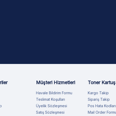
iler
Müşteri Hizmetleri
Toner Kartuş
Havale Bildirim Formu
Kargo Takip
Teslimat Koşulları
Sipariş Takip
p
Üyelik Sözleşmesi
Pos Hata Kodları
Satış Sözleşmesi
Mail Order Form