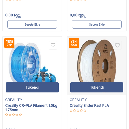
0,00
₺
0,00
₺
KDV
KDV
DAHİL
DAHİL
Sepete Ekle
Sepete Ekle
YENI
YENI
Ürün
Ürün
Tükendi
Tükendi
CREALİTY
CREALİTY
Creality CR-PLA Filament 1.0kg
Creality Ender Fast PLA
1.75mm