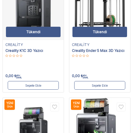
Tükendi
Tükendi
CREALİTY
CREALİTY
Creality K1C 3D Yazıcı
Creality Ender 5 Max 3D Yazıcı
0,00
₺
0,00
₺
KDV
KDV
DAHİL
DAHİL
Sepete Ekle
Sepete Ekle
YENI
YENI
Ürün
Ürün