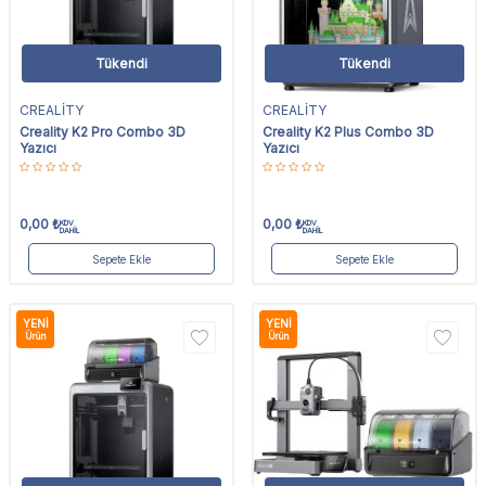
Tükendi
Tükendi
CREALİTY
CREALİTY
Creality K2 Pro Combo 3D
Creality K2 Plus Combo 3D
Yazıcı
Yazıcı
0,00
₺
0,00
₺
KDV
KDV
DAHİL
DAHİL
Sepete Ekle
Sepete Ekle
YENI
YENI
Ürün
Ürün