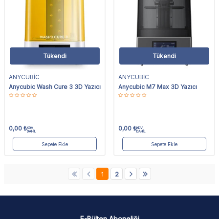
Tükendi
Tükendi
ANYCUBİC
ANYCUBİC
Anycubic Wash Cure 3 3D Yazıcı
Anycubic M7 Max 3D Yazıcı
0,00
₺
0,00
₺
KDV
KDV
DAHİL
DAHİL
Sepete Ekle
Sepete Ekle
1
2
E-Bülten Aboneliği