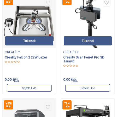
Ürün
Ürün
Tükendi
Tükendi
CREALİTY
CREALİTY
Creality Falcon 2 22W Lazer
Creality Scan Ferret Pro 3D
Tarayıcı
0,00
₺
0,00
₺
KDV
KDV
DAHİL
DAHİL
Sepete Ekle
Sepete Ekle
YENI
YENI
Ürün
Ürün