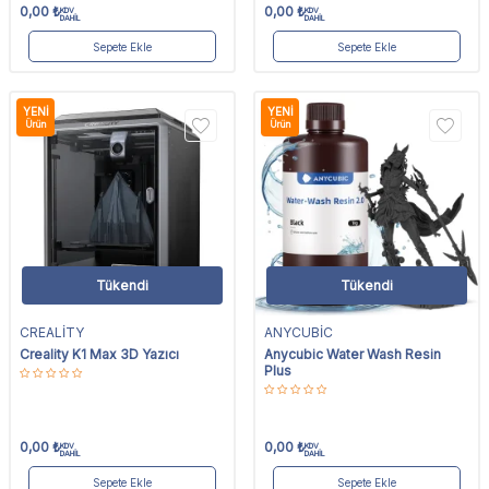
0,00
₺
0,00
₺
KDV
KDV
DAHİL
DAHİL
Sepete Ekle
Sepete Ekle
YENI
YENI
Ürün
Ürün
Tükendi
Tükendi
CREALİTY
ANYCUBİC
Creality K1 Max 3D Yazıcı
Anycubic Water Wash Resin
Plus
0,00
₺
0,00
₺
KDV
KDV
DAHİL
DAHİL
Sepete Ekle
Sepete Ekle