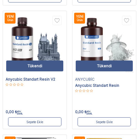
YENI
YENI
Ürün
Ürün
Tükendi
Tükendi
Anycubic Standart Resin V2
ANYCUBİC
Anycubic Standart Resin
0,00
₺
0,00
₺
KDV
KDV
DAHİL
DAHİL
Sepete Ekle
Sepete Ekle