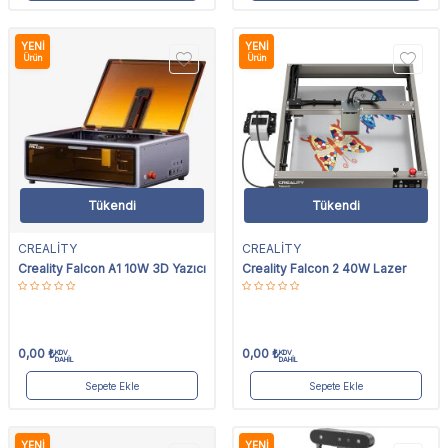
YENI
YENI
Ürün
Ürün
Tükendi
Tükendi
CREALİTY
CREALİTY
Creality Falcon A1 10W 3D Yazıcı
Creality Falcon 2 40W Lazer
0,00
₺
0,00
₺
KDV
KDV
DAHİL
DAHİL
Sepete Ekle
Sepete Ekle
YENI
YENI