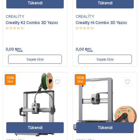
Tükendi
Tükendi
CREALİTY
CREALİTY
Creality K2 Combo 3D Yazıcı
Creality Hi Combo 3D Yazıcı
0,00
₺
0,00
₺
KDV
KDV
DAHİL
DAHİL
Sepete Ekle
Sepete Ekle
YENI
YENI
Ürün
Ürün
Tükendi
Tükendi