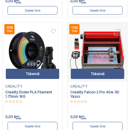
0,00
₺
0,00
₺
KDV
KDV
DAHİL
DAHİL
Sepete Ekle
Sepete Ekle
YENI
YENI
Ürün
Ürün
Tükendi
Tükendi
CREALİTY
CREALİTY
Creality Ender PLA Filament
Creality Falcon 2 Pro 40w 3D
1.75mm 1KG
Yazıcı
0,00
₺
0,00
₺
KDV
KDV
DAHİL
DAHİL
Sepete Ekle
Sepete Ekle