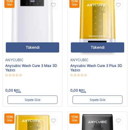
YENI
YENI
Ürün
Ürün
Tükendi
Tükendi
ANYCUBİC
ANYCUBİC
Anycubic Wash Cure 3 Max 3D
Anycubic Wash Cure 3 Plus 3D
Yazıcı
Yazıcı
0,00
₺
0,00
₺
KDV
KDV
DAHİL
DAHİL
Sepete Ekle
Sepete Ekle
YENI
YENI
Ürün
Ürün