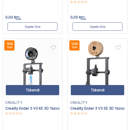
0,00
₺
0,00
₺
KDV
KDV
DAHİL
DAHİL
Sepete Ekle
Sepete Ekle
YENI
YENI
Ürün
Ürün
Tükendi
Tükendi
CREALİTY
CREALİTY
Creality Ender 3 V3 KE 3D Yazıcı
Creality Ender 3 V3 SE 3D Yazıcı