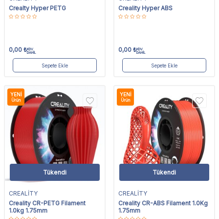
Crealty Hyper PETG
Creality Hyper ABS
0,00
₺
0,00
₺
KDV
KDV
DAHİL
DAHİL
Sepete Ekle
Sepete Ekle
YENI
YENI
Ürün
Ürün
Tükendi
Tükendi
CREALİTY
CREALİTY
Creality CR-PETG Filament
Creality CR-ABS Filament 1.0Kg
1.0kg 1.75mm
1.75mm