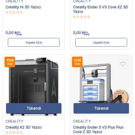
CREALİTY
CREALİTY
Creality Hi 3D Yazıcı
Creality Ender 3 V3 Core XZ 3D
Yazıcı
0,00
₺
0,00
₺
KDV
KDV
DAHİL
DAHİL
Sepete Ekle
Sepete Ekle
YENI
YENI
Ürün
Ürün
Tükendi
Tükendi
CREALİTY
CREALİTY
Creality K2 3D Yazıcı
Creality Ender 3 V3 Plus Plus
Core Z 3D Yazıcı