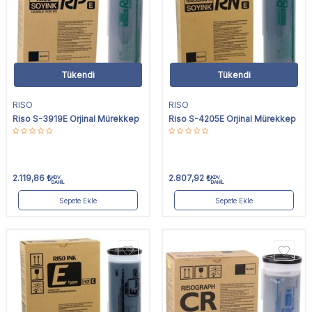
Tükendi
Tükendi
RISO
RISO
Riso S-3919E Orjinal Mürekkep
Riso S-4205E Orjinal Mürekkep
2.119,86
₺
2.807,92
₺
KDV
KDV
DAHİL
DAHİL
Sepete Ekle
Sepete Ekle