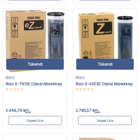
Tükendi
Tükendi
RISO
RISO
Riso S-7612E Orjinal Mürekkep
Riso S-4253E Orjinal Mürekkep
2.446,79
₺
2.785,57
₺
KDV
KDV
DAHİL
DAHİL
Sepete Ekle
Sepete Ekle