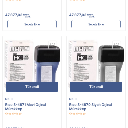
47.877,03
₺
47.877,03
₺
KDV
KDV
DAHİL
DAHİL
Sepete Ekle
Sepete Ekle
Tükendi
Tükendi
RISO
RISO
Riso S-4671 Mavi Orjinal
Riso S-4670 Siyah Orjinal
Mürekkep
Mürekkep