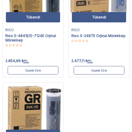
Tükendi
Tükendi
RISO
RISO
Riso S-4841E/S-7124E Orjinal
Riso S-2487E Orjinal Mürekkep
Mürekkep
2.854,96
₺
2.477,11
₺
KDV
KDV
DAHİL
DAHİL
Sepete Ekle
Sepete Ekle