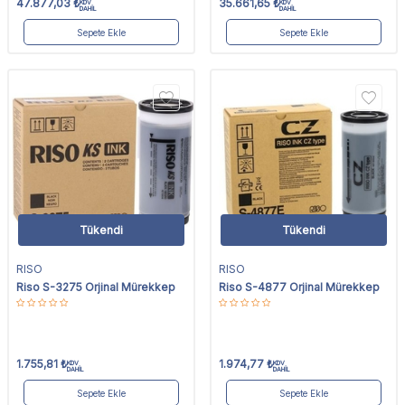
47.877,03
₺
35.661,65
₺
KDV
KDV
DAHİL
DAHİL
Sepete Ekle
Sepete Ekle
Tükendi
Tükendi
RISO
RISO
Riso S-3275 Orjinal Mürekkep
Riso S-4877 Orjinal Mürekkep
1.755,81
₺
1.974,77
₺
KDV
KDV
DAHİL
DAHİL
Sepete Ekle
Sepete Ekle