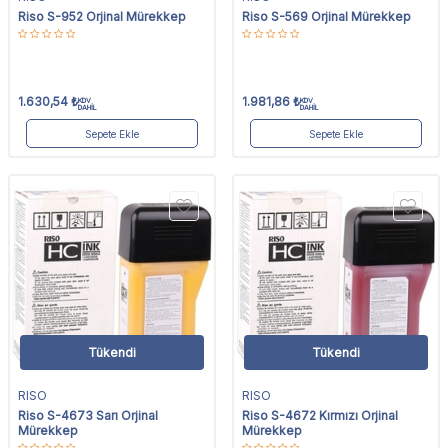
Riso S-952 Orjinal Mürekkep
Riso S-569 Orjinal Mürekkep
1.630,54
₺
1.981,86
₺
KDV
KDV
DAHİL
DAHİL
Sepete Ekle
Sepete Ekle
Tükendi
Tükendi
RISO
RISO
Riso S-4673 Sarı Orjinal
Riso S-4672 Kırmızı Orjinal
Mürekkep
Mürekkep