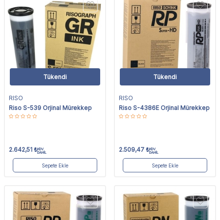
Tükendi
Tükendi
RISO
RISO
Riso S-539 Orjinal Mürekkep
Riso S-4386E Orjinal Mürekkep
2.642,51
₺
2.509,47
₺
KDV
KDV
DAHİL
DAHİL
Sepete Ekle
Sepete Ekle