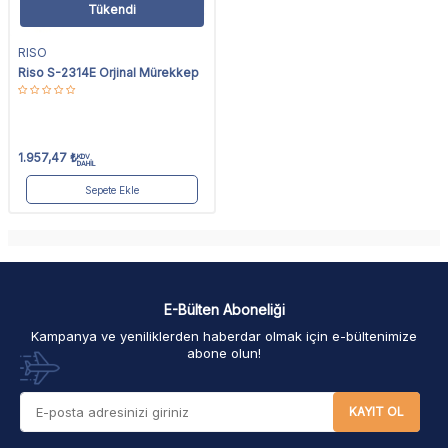
Tükendi
RISO
Riso S-2314E Orjinal Mürekkep
1.957,47
₺
KDV
DAHİL
Sepete Ekle
E-Bülten Aboneliği
Kampanya ve yeniliklerden haberdar olmak için e-bültenimize
abone olun!
KAYIT OL