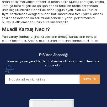
artan baskı maliyetleri nedeni ile tercih edilir. Muadil kartuşlar, orijinal
kartuşa benzer şekilde çalışan ancak farklı bir üretici tarafından
üretilmiş ürünlerdir. Genellikle daha uygun fiyatlı olan bu ürünler
fiyat-performans dengesi sunar. Bazı markalarla tam uyumlu olacak
şekilde tasarlanan kaliteli muadil tonerler, yazıcı performansını
olumsuz etkilemeden uzun süre kullanılabilir.
Muadil Kartuş Nedir?
Yan sanayi kartuş,
orijinal üreticilerin ürettiği kartuşların benzeri
olarak tasarlanır. Ancak, muadil ürünler orijinal kartuş çeşitleri ile
kıyaslandığında çok daha uygun fiyatlı olan alternatif kartuşlardır.
Genellikle orijinal markalarının daha uygun fiyatlı alternatiflerini
arayan tüketicilerin tercih ettiği muadil kartuşlar, güvenilir ve
E-Bülten Aboneliği
ekonomiktir.
Kampanya ve yeniliklerden haberdar olmak için e-bültenimize
Muadil kartuşlar, orijinal marka kartuşlara benzer kalitede baskı
abone olun!
yapabilecek şekilde donatılmış ürünlerdir. Performans olarak, muadil
ürünlerden orijinal kartuşlara benzer bir performans alınabilir. Muadil
kartuşlar, çeşitli marka ve model yazıcılarda kullanılabilmesinin yanı
KAYIT OL
sıra tüketicilere daha uygun fiyatlı satın alım imkanı sunar. Kullanılan
yazıcıya uygun doğru kartuşu seçmek önemlidir.
Muadil Kartuş Ne İşe Yarar?
Yazıcı muadil kartuş,
bütçe dostudur ve kullanıcılara kolay kullanım
avantajı sunar. Muadil kartuşlar, orijinal üreticisinden farklı bir üretici
tarafından lazer ya da mürekkep püskürtmeli yazıcıların ilgili