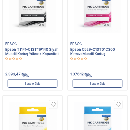
EPSON
EPSON
Epson T11P1-C13T11P140 Siyah
Epson C529-C13T01C300
Muadil Kartuş Yüksek Kapasiteli
Kırmızı Muadil Kartuş
2.393,47
₺
1.376,12
₺
KDV
KDV
DAHİL
DAHİL
Sepete Ekle
Sepete Ekle