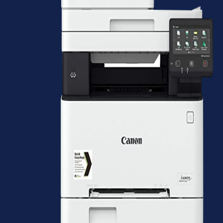
modelleri ile uyumlu olarak çalışmak üzere tasarlanmıştır. Kullanımın
artmasıyla artan yazıcı giderleri için uygun maliyetli bir çözümden
çok daha fazlasını vadeden muadil kartuş hem bütçeden tasarruf
sağlar hem de doğaya verilen zararı minimuma indirir. Toner Kartuş
web sitesi üzerinden satın alacağınız muadil kartuşlar da orijinal
kartuşlarda olduğu gibi garanti kapsamında yer alır.
Orijinal kartuşlar ile kıyaslandığında daha uygun fiyatlı olan muadil
kartuşlar, baskı maliyetlerinizi düşürür ve yüksek kaliteyi korumanızı
da sağlar. Yazıcı kartuşları belli bir sayfa verimine sahiptir. Belirlenen
bu sayfa verimi, yazıcınızın bir mürekkep kartuşu ile kaç sayfa baskı
yapabileceğini ifade eder. Kartuşlar, sayfa başına %5 doluluk oranı
olacak şekilde test edildiği için bir kartuş üreticisi, kartuşunun 150
sayfa basabileceğiniz belirtmişse, her sayfada %5 mürekkep ile dolu
olan 150 sayfayı ifade eder.
Örnek olarak, grafik ve afişlerde çok fazla mürekkep kullanımı yapılır.
Dolayısı ile grafik ve afiş baskısı yoğunsa kartuşunuzdan daha
düşük sayfa verimi elde edebilirsiniz. Kullandığınız kâğıdın yanı sıra
yazı tipi, yazı boyutu ve yazı türü de sayfa başına kullanılan
mürekkep miktarı üzerinde belirleyicidir. Muadil kartuş seçiminde
cihazınıza uyum kadar baskı miktarı da önemlidir.
Muadil Kartuş Neden Tercih Edilir?
Ucuz kartuş
olarak bilinen muadil kartuşlar, genellikle şu
sebeplerden dolayı tercih edilir.