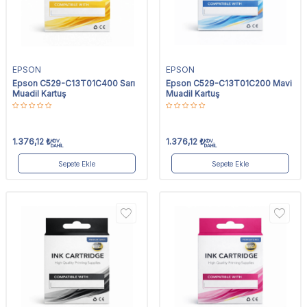
EPSON
EPSON
Epson C529-C13T01C400 Sarı
Epson C529-C13T01C200 Mavi
Muadil Kartuş
Muadil Kartuş
1.376,12
₺
1.376,12
₺
KDV
KDV
DAHİL
DAHİL
Sepete Ekle
Sepete Ekle