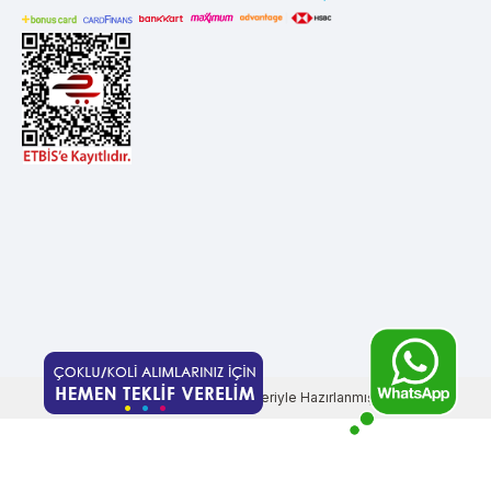
yazıcısını nadiren kullanan kişilerin en önemli sorunları içinde
bulunur. Orijinal kartuşlardan, az sayıda çıktı alan kullanıcılar,
mürekkebin kurumasını engelleyen kimyasal çözeltilerden yararlanır.
Çok yaygın olmasa da günümüzde bu kimyasalı içeren muadil kartuş
seçenekleri bulmak da mümkündür.
Yenilenmiş kartuş,
uygun koşullarda saklandığı zaman orijinal
kartuşlar gibi uzun süre kuruma sorunu yaşamadan muhafaza
edilebilir. Yalnız siyah ve beyaz baskı tercih eden kullanıcılar için
kaliteli muadil kartuş kullanımı fiyat/performans konusunda fayda
sağlar.
Dolan kartuş
özelliği sayesinde bu ürünler aynı zamanda
çevre dostudur.
Muadil Kartuş Avantajları
Muadil kartuşların en önemli avantajlarından biri pigment ya da boya
bazlı mürekkeplerinin çok hızlı kurumasıdır. Bu sebeple baskı sonrası
kâğıda dokunduğunuzda lekelenme sorunu ile karşılaşmazsınız.
Muadil kartuşlardaki mürekkeplerin diğer önemli avantajı ise
genellikle daha fazla mürekkep içermeleridir. Sonuç itibari ile bu
özelliği muadil kartuşların daha ucuza daha fazla sayfa yazdırması
T
-Soft
E-Ticaret
Sistemleriyle Hazırlanmıştır.
anlamına gelir. Ancak, ürün kalitesine dikkat edilmesi gerekir.
Kalitesiz muadil kartuşlar, çıktı sayısı konusunda beklentilerinizi
karşılamaz.
Muadil kartuşlar orijinal ürünlere göre daha uygun fiyatlıdır ve uzun
vadede önemli miktarda para tasarrufu sağlar.