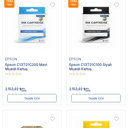
YENI
YENI
Ürün
Ürün
EPSON
EPSON
Epson C13T01C200 Mavi
Epson C13T01C100 Siyah
Muadil Kartuş
Muadil Kartuş
2.153,92
₺
2.153,92
₺
KDV
KDV
DAHİL
DAHİL
Sepete Ekle
Sepete Ekle