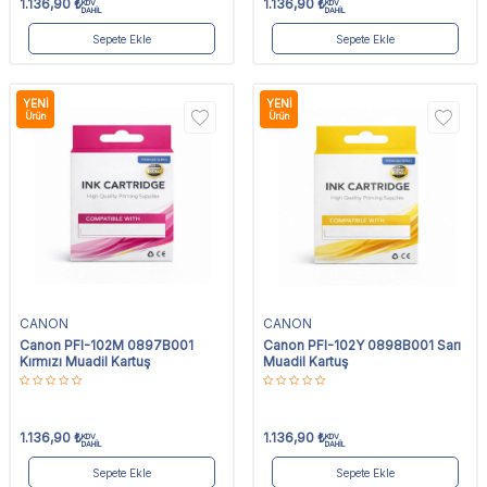
1.136,90
₺
1.136,90
₺
KDV
KDV
DAHİL
DAHİL
Sepete Ekle
Sepete Ekle
YENI
YENI
Ürün
Ürün
CANON
CANON
Canon PFI-102M 0897B001
Canon PFI-102Y 0898B001 Sarı
Kırmızı Muadil Kartuş
Muadil Kartuş
1.136,90
₺
1.136,90
₺
KDV
KDV
DAHİL
DAHİL
Sepete Ekle
Sepete Ekle