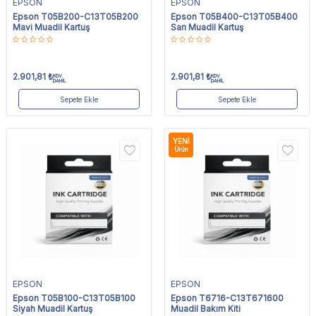
EPSON
EPSON
Epson T05B200-C13T05B200
Epson T05B400-C13T05B400
Mavi Muadil Kartuş
Sarı Muadil Kartuş
2.901,81
₺
2.901,81
₺
KDV
KDV
DAHİL
DAHİL
Sepete Ekle
Sepete Ekle
YENI
Ürün
EPSON
EPSON
Epson T05B100-C13T05B100
Epson T6716-C13T671600
Siyah Muadil Kartuş
Muadil Bakım Kiti