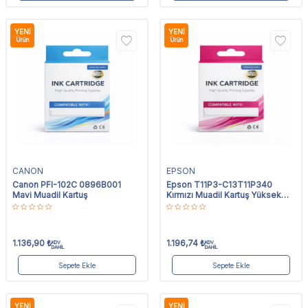
YENI
YENI
Ürün
Ürün
CANON
EPSON
Canon PFI-102C 0896B001
Epson T11P3-C13T11P340
Mavi Muadil Kartuş
Kırmızı Muadil Kartuş Yüksek
Kapasiteli
1.136,90
₺
1.196,74
₺
KDV
KDV
DAHİL
DAHİL
Sepete Ekle
Sepete Ekle
YENI
YENI