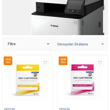
Filtre
YENI
YENI
Ürün
Ürün
EPSON
EPSON