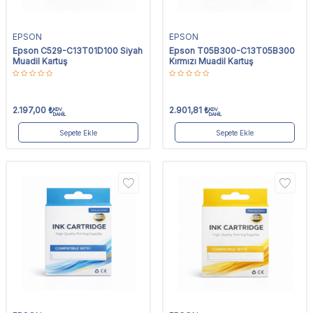
EPSON
EPSON
Epson C529-C13T01D100 Siyah
Epson T05B300-C13T05B300
Muadil Kartuş
Kırmızı Muadil Kartuş
2.197,00
₺
2.901,81
₺
KDV
KDV
DAHİL
DAHİL
Sepete Ekle
Sepete Ekle