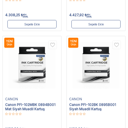
4.308,25
₺
4.427,92
₺
KDV
KDV
DAHİL
DAHİL
Sepete Ekle
Sepete Ekle
YENI
YENI
Ürün
Ürün
CANON
CANON
Canon PFI-102MBK 0894B001
Canon PFI-102BK 0895B001
Mat Siyah Muadil Kartuş
Siyah Muadil Kartuş