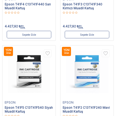
Epson T41F4 C13T41F440 Sarı
Epson T41F3 C13T41F340
Muadil Kartuş
Kırmızı Muadil Kartuş
4.427,92
₺
4.427,92
₺
KDV
KDV
DAHİL
DAHİL
Sepete Ekle
Sepete Ekle
YENI
YENI
Ürün
Ürün
EPSON
EPSON
Epson T41F5 C13T41F540 Siyah
Epson T41F2 C13T41F240 Mavi
Muadil Kartuş
Muadil Kartuş