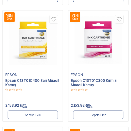
YENI
YENI
Ürün
Ürün
EPSON
EPSON
Epson C13T01C400 Sarı Muadil
Epson C13T01C300 Kırmızı
Kartuş
Muadil Kartuş
2.153,92
₺
2.153,92
₺
KDV
KDV
DAHİL
DAHİL
Sepete Ekle
Sepete Ekle