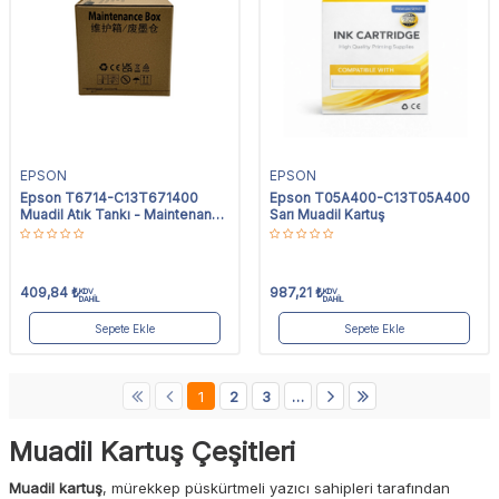
EPSON
EPSON
Epson T6714-C13T671400
Epson T05A400-C13T05A400
Muadil Atık Tankı - Maintenance
Sarı Muadil Kartuş
Box
409,84
₺
987,21
₺
KDV
KDV
DAHİL
DAHİL
Sepete Ekle
Sepete Ekle
1
2
3
…
Muadil Kartuş Çeşitleri
Muadil kartuş
, mürekkep püskürtmeli yazıcı sahipleri tarafından