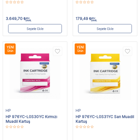
3.649,70
₺
179,49
₺
KDV
KDV
DAHİL
DAHİL
Sepete Ekle
Sepete Ekle
YENI
YENI
Ürün
Ürün
HP
HP
HP 976YC-L0S30YC Kırmızı
HP 976YC-L0S31YC Sarı Muadil
Muadil Kartuş
Kartuş