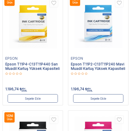
Ürün
Ürün
EPSON
EPSON
Epson T11P4-C13T11P440 Sarı
Epson T11P2-C13T11P240 Mavi
Muadil Kartuş Yüksek Kapasiteli
Muadil Kartuş Yüksek Kapasiteli
1.196,74
₺
1.196,74
₺
KDV
KDV
DAHİL
DAHİL
Sepete Ekle
Sepete Ekle
YENI
Ürün