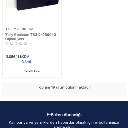
TALLY GENICOM
Tally Genicom T6312-086043
Orjinal Şerit
11.056,11
₺
KDV
DAHİL
Sepete Ekle
Toplam
19
ürün bulunmaktadır.
E-Bülten Aboneliği
Kampanya ve yeniliklerden haberdar olmak için e-bültenimize
abone olun!