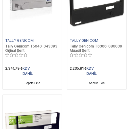
TALLY GENICOM
TALLY GENICOM
Tally Genicom T5040-043393
Tally Genicom T6306-086039
Orjinal Şerit
Muadil Şerit
2.341,79
₺
KDV
2.235,81
₺
KDV
DAHİL
DAHİL
Sepete Ekle
Sepete Ekle