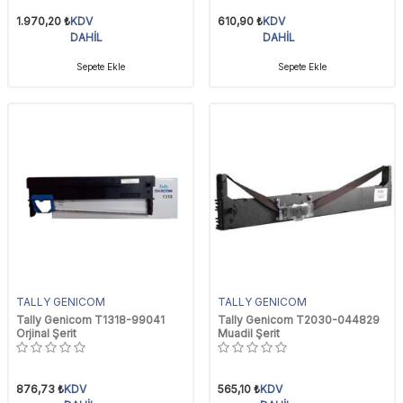
1.970,20
₺
KDV
610,90
₺
KDV
DAHİL
DAHİL
Sepete Ekle
Sepete Ekle
TALLY GENICOM
TALLY GENICOM
Tally Genicom T1318-99041
Tally Genicom T2030-044829
Orjinal Şerit
Muadil Şerit
876,73
₺
KDV
565,10
₺
KDV