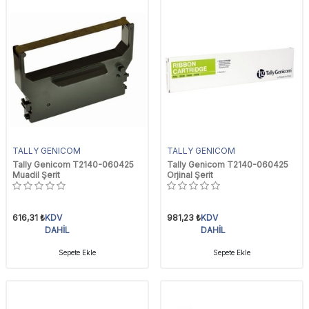
TALLY GENICOM
TALLY GENICOM
Tally Genicom T2140-060425
Tally Genicom T2140-060425
Muadil Şerit
Orjinal Şerit
616,31
₺
KDV
981,23
₺
KDV
DAHİL
DAHİL
Sepete Ekle
Sepete Ekle