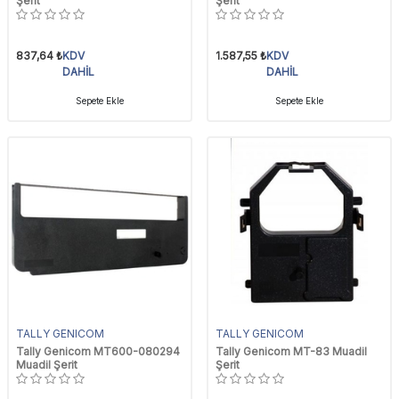
Şerit
Şerit
837,64
₺
KDV
1.587,55
₺
KDV
DAHİL
DAHİL
Sepete Ekle
Sepete Ekle
TALLY GENICOM
TALLY GENICOM
Tally Genicom MT600-080294
Tally Genicom MT-83 Muadil
Muadil Şerit
Şerit