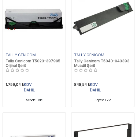
TALLY GENICOM
TALLY GENICOM
Tally Genicom T5023-397995
Tally Genicom T5040-043393
Orjinal Şerit
Muadil Şerit
1.759,04
₺
KDV
848,54
₺
KDV
DAHİL
DAHİL
Sepete Ekle
Sepete Ekle