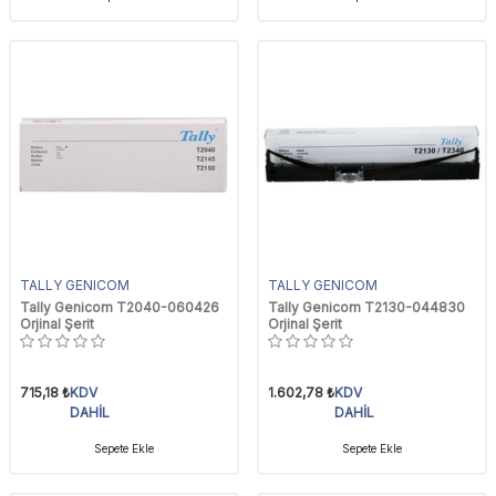
TALLY GENICOM
TALLY GENICOM
Tally Genicom T2040-060426
Tally Genicom T2130-044830
Orjinal Şerit
Orjinal Şerit
715,18
₺
KDV
1.602,78
₺
KDV
DAHİL
DAHİL
Sepete Ekle
Sepete Ekle