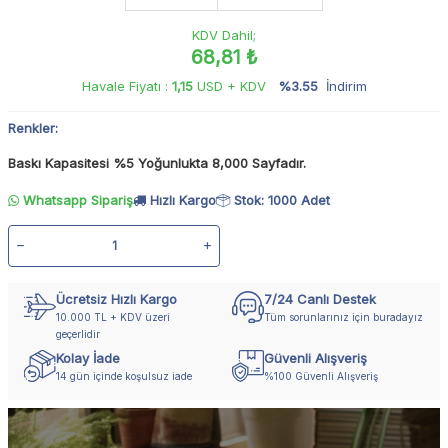
KDV Dahil;
68,81 ₺
Havale Fiyatı :
1,15
USD + KDV
%3.55
İndirim
Renkler:
Baskı Kapasitesi %5 Yoğunlukta 8,000 Sayfadır.
Whatsapp Sipariş
Hızlı Kargo
Stok: 1000 Adet
Ücretsiz Hızlı Kargo
7/24 Canlı Destek
10.000 TL + KDV üzeri
Tüm sorunlarınız için buradayız
geçerlidir
Kolay İade
Güvenli Alışveriş
14 gün içinde koşulsuz iade
%100 Güvenli Alışveriş