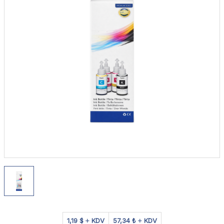
1,19 $
KDV
57,34 ₺
KDV