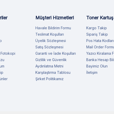
iler
Müşteri Hizmetleri
Toner Kartuş
Havale Bildirim Formu
Kargo Takip
Teslimat Koşulları
Sipariş Takip
p
Üyelik Sözleşmesi
Pos Hata Kodları
Satış Sözleşmesi
Mail Order Form
 Fotokopi
Garanti ve İade Koşulları
Yazıcı Kiralama 
ozu
Gizlilik ve Güvenlik
Banka Hesap Bilg
rum
Aydınlatma Metni
Bayimiz Olun
ip
Karşılaştırma Tablosu
İletişim
ünler
Şirket Politikamız