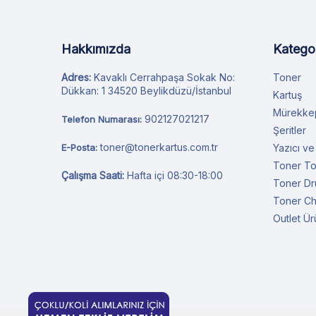
Hakkımızda
Kategor
Adres:
Kavaklı Cerrahpaşa Sokak No:
Toner
Dükkan: 1 34520 Beylikdüzü/İstanbul
Kartuş
Mürekke
902127021217
Telefon Numarası:
Şeritler
toner@tonerkartus.com.tr
E-Posta:
Yazıcı ve
Toner T
Çalışma Saati:
Hafta içi 08:30-18:00
Toner D
Toner Ch
Outlet Ür