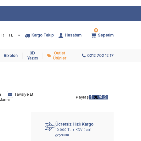
0
TR − TL
Kargo Takip
Hesabım
Sepetim
3D
Outlet
Bixolon
0212 702 12 17
Yazıcı
Ürünler
n
Tavsiye Et
Paylaş
Alarmı
Ücretsiz Hızlı Kargo
10.000 TL + KDV üzeri
geçerlidir