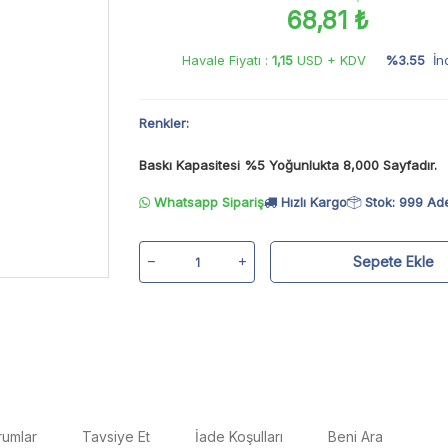
68,81 ₺
Havale Fiyatı :
1,15
USD + KDV
%3.55
İn
Renkler:
Baskı Kapasitesi %5 Yoğunlukta 8,000 Sayfadır.
Whatsapp Sipariş
Hızlı Kargo
Stok: 999 Ad
Sepete Ekle
rumlar
Tavsiye Et
İade Koşulları
Beni Ara