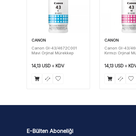
CANON
CANON
01
Canon GI-43/4672C001
Canon GI-43/4
ep 70
Mavi Orjinal Mürekkep
Kırmızı Orjinal 
14,13
USD
KDV
14,13
USD
KD
E-Bülten Aboneliği