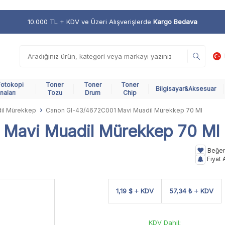
10.000 TL + KDV ve Üzeri Alışverişlerde
Kargo Bedava
Fotokopi
Toner
Toner
Toner
Bilgisayar&Aksesuar
naları
Tozu
Drum
Chip
il Mürekkep
Canon GI-43/4672C001 Mavi Muadil Mürekkep 70 Ml
Mavi Muadil Mürekkep 70 Ml
Beğe
Fiyat 
1,19 $
KDV
57,34 ₺
KDV
KDV Dahil;