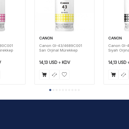
CANON
CANON
680C001
Canon GI-43/4689C001
Canon GI-
Mürekkep
Sarı Orjinal Mürekkep
Siyah Orjin
V
14,13
USD
KDV
14,13
USD