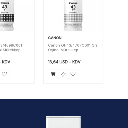
CANON
CANO
43/4698C001
Canon GI-43/4707C001 Gri
Canon
al Mürekkep
Orjinal Mürekkep
Kırmız
Mürek
KDV
18,64
USD
KDV
14,13