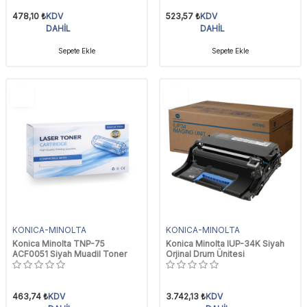
478,10
₺
KDV
523,57
₺
KDV
DAHİL
DAHİL
Sepete Ekle
Sepete Ekle
YENI
YENI
Ürün
Ürün
KONICA-MINOLTA
KONICA-MINOLTA
Konica Minolta TNP-75
Konica Minolta IUP-34K Siyah
ACF0051 Siyah Muadil Toner
Orjinal Drum Ünitesi
463,74
₺
KDV
3.742,13
₺
KDV