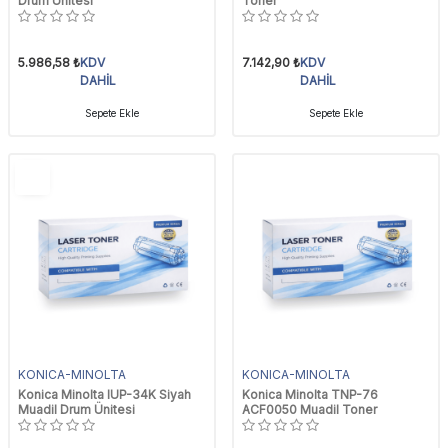
Drum Ünitesi
Toner
5.986,58
₺
KDV
7.142,90
₺
KDV
DAHİL
DAHİL
Sepete Ekle
Sepete Ekle
YENI
Ürün
KONICA-MINOLTA
KONICA-MINOLTA
Konica Minolta IUP-34K Siyah
Konica Minolta TNP-76
Muadil Drum Ünitesi
ACF0050 Muadil Toner