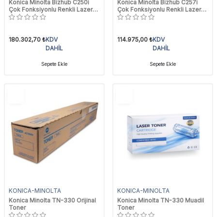
Konica Minolta Bizhub C250i
Konica Minolta Bizhub C257i
Çok Fonksiyonlu Renkli Lazer
Çok Fonksiyonlu Renkli Lazer
Yazıcı
Yazıcı
180.302,70
₺
KDV
114.975,00
₺
KDV
DAHİL
DAHİL
Sepete Ekle
Sepete Ekle
YENI
YENI
Ürün
Ürün
KONICA-MINOLTA
KONICA-MINOLTA
Konica Minolta TN-330 Orijinal
Konica Minolta TN-330 Muadil
Toner
Toner