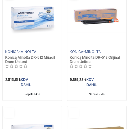
KONICA-MINOLTA
KONICA-MINOLTA
Konica Minolta DR-512 Muadil
Konica Minolta DR-512 Orijinal
Drum Ünitesi
Drum Ünitesi
2.513,15
₺
KDV
9.185,23
₺
KDV
DAHİL
DAHİL
Sepete Ekle
Sepete Ekle
YENI
YENI
Ürün
Ürün