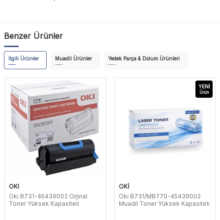
Benzer Ürünler
İlgili Ürünler
Muadil Ürünler
Yedek Parça & Dolum Ürünleri
YENI
Ürün
OKI
OKİ
Oki B731-45439002 Orjinal
Oki B731/MB770-45439002
Toner Yüksek Kapasiteli
Muadil Toner Yüksek Kapasiteli