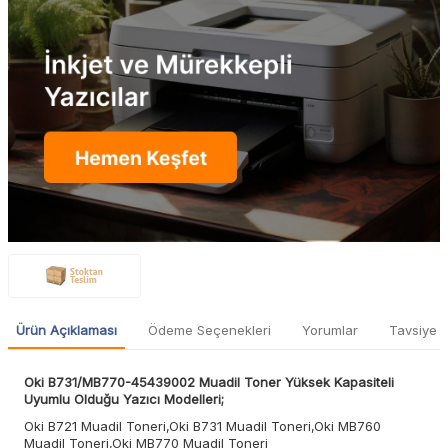
Ürün Açıklaması
Ödeme Seçenekleri
Yorumlar
Tavsiye E
Oki B731/MB770-45439002 Muadil Toner Yüksek Kapasiteli
Uyumlu Olduğu Yazıcı Modelleri;
Oki B721 Muadil Toneri,Oki B731 Muadil Toneri,Oki MB760
Muadil Toneri,Oki MB770 Muadil Toneri