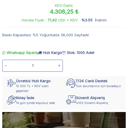
KDV Dahil;
4.308,25 ₺
Havale Fiyatı :
71,92
USD + KDV
%3.55
İndirim
Baskı Kapasitesi %5 Yoğunlukta 36,000 Sayfadır.
Whatsapp Sipariş
Hızlı Kargo
Stok: 1000 Adet
Ücretsiz Hızlı Kargo
7/24 Canlı Destek
10.000 TL + KDV üzeri
Tüm sorunlarınız için buradayız
geçerlidir
Kolay İade
Güvenli Alışveriş
14 gün içinde koşulsuz iade
%100 Güvenli Alışveriş