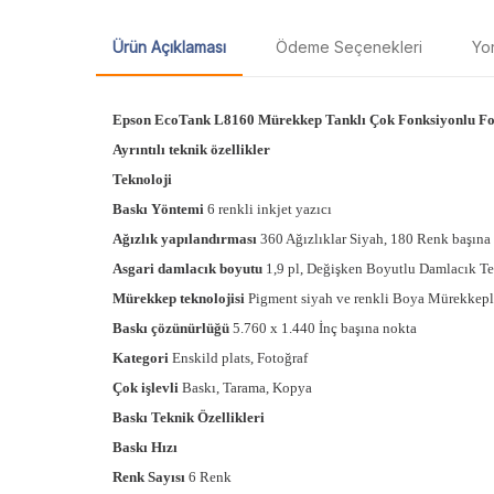
Ürün Açıklaması
Ödeme Seçenekleri
Yo
Epson EcoTank L8160 Mürekkep Tanklı Çok Fonksiyonlu Fot
Ayrıntılı teknik özellikler
Teknoloji
Baskı Yöntemi
6 renkli inkjet yazıcı
Ağızlık yapılandırması
360 Ağızlıklar Siyah, 180 Renk başına
Asgari damlacık boyutu
1,9 pl, Değişken Boyutlu Damlacık Te
Mürekkep teknolojisi
Pigment siyah ve renkli Boya Mürekkepl
Baskı çözünürlüğü
5.760 x 1.440 İnç başına nokta
Kategori
Enskild plats, Fotoğraf
Çok işlevli
Baskı, Tarama, Kopya
Baskı Teknik Özellikleri
Baskı Hızı
Renk Sayısı
6 Renk