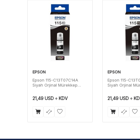
YENI
Ürün
EPSON
EPSON
34591
Epson 115-C13T07C14A
Epson 115-C13T
Siyah Orjinal Mürekkep
Siyah Orjinal M
70ml
70ml
21,49
USD
KDV
21,49
USD
KD