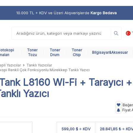
10.000 TL + KDV ve Üzeri Alışverişlerde
Kargo Bedava
Fotokopi
Toner
Toner
Toner
Bilgisayar&Aksesuar
naları
Tozu
Drum
Chip
pli Yazıcılar
Tanklı Yazıcılar
opi Renkli Çok Fonksiyonlu Mürekkep Tanklı Yazıcı
nk L8160 Wi-Fi + Tarayıcı + 
nklı Yazıcı
Beğe
Fiyat 
599,00 $
KDV
28.841,85 ₺
KD