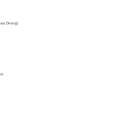
tam Desteği
öre