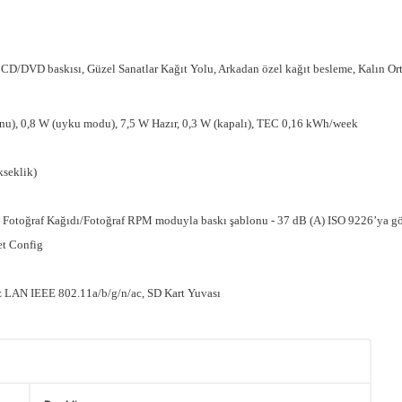
, CD/DVD baskısı, Güzel Sanatlar Kağıt Yolu, Arkadan özel kağıt besleme, Kalın Or
nu), 0,8 W (uyku modu), 7,5 W Hazır, 0,3 W (kapalı), TEC 0,16 kWh/week
kseklik)
 Fotoğraf Kağıdı/Fotoğraf RPM moduyla baskı şablonu - 37 dB (A) ISO 9226’ya g
t Config
z LAN IEEE 802.11a/b/g/n/ac, SD Kart Yuvası