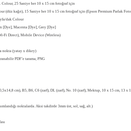
. Colour, 25 Saniye her 10 x 15 cm fotoğraf için
our (düz kağıt), 15 Saniye her 10 x 15 cm fotoğraf için (Epson Premium Parlak Foto
ayfa/dak Colour
rı [Dye], Macenta [Dye], Grey [Dye]
Fi Direct), Mobile Device (Wireless)
a nokta (yatay x dikey)
ranabilir PDF’e tarama, PNG
,5x14,8 cm), B5, B6, C6 (zarf), DL (zarf), No. 10 (zarf), Mektup, 10 x 15 cm, 13 x
mlandığı noktalarda. Aksi takdirde 3mm üst, sol, sağ, alt.)
fası