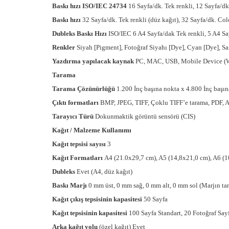
Baskı hızı ISO/IEC 24734
16 Sayfa/dk. Tek renkli, 12 Sayfa/dk
Baskı hızı
32 Sayfa/dk. Tek renkli (düz kağıt), 32 Sayfa/dk. Col
Dubleks Baskı Hızı
ISO/IEC 6 A4 Sayfa/dak Tek renkli, 5 A4 S
Renkler
Siyah [Pigment], Fotoğraf Siyahı [Dye], Cyan [Dye], Sa
Yazdırma yapılacak kaynak
PC, MAC, USB, Mobile Device (Wi-
Tarama
Tarama Çözünürlüğü
1.200 İnç başına nokta x 4.800 İnç başın
Çıktı formatları
BMP, JPEG, TIFF, Çoklu TIFF’e tarama, PDF, A
Tarayıcı Türü
Dokunmaktik görüntü sensörü (CIS)
Kağıt / Malzeme Kullanımı
Kağıt tepsisi sayısı
3
Kağıt Formatları
A4 (21.0x29,7 cm), A5 (14,8x21,0 cm), A6 (10
Dubleks
Evet (A4, düz kağıt)
Baskı Marjı
0 mm üst, 0 mm sağ, 0 mm alt, 0 mm sol (Marjın tanı
Kağıt çıkış tepsisinin kapasitesi
50 Sayfa
Kağıt tepsisinin kapasitesi
100 Sayfa Standart, 20 Fotoğraf Say
Arka kağıt yolu
(özel kağıt) Evet