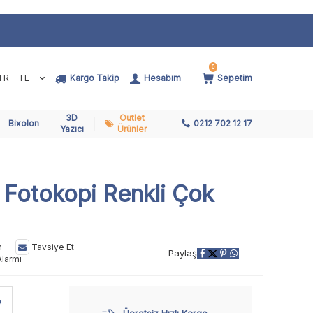
0
TR − TL
Kargo Takip
Hesabım
Sepetim
3D
Outlet
Bixolon
0212 702 12 17
Yazıcı
Ürünler
Fotokopi Renkli Çok
n
Tavsiye Et
Paylaş
Alarmı
V