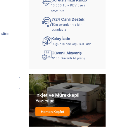
Ücretsiz Hızlı Kargo
10.000 TL + KDV üzeri
geçerlidir
7/24 Canlı Destek
Tüm sorunlarınız için
buradayız
ndirim
Kolay İade
14 gün içinde koşulsuz iade
Güvenli Alışveriş
%100 Güvenli Alışveriş