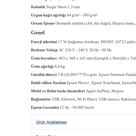
Kalınlık
Single Sheet 1,3 mm
Uygun kağıt ağırlığı
64 g/m² - 300 g/m²
Ortam İşleme
Otomatik dubleks (A4, düz kağıt), Marjsız baskı
Genel
Enerji tüketimi
17 W (bağımsız fotokopi, ISO/IEC 24712 şablo
Besleme Voltajı
AC 220 V - 240 V, 50 Hz - 60 Hz
Ürün boyutları
403‎ x 369 x 162 mm (Genişlik x Derinlik x Yü
Ürün ağırlığı
8,4 kg
Gürültü düzeyi
5 B (A) ISO 7779’a göre, Epson Premium Parlak
Dahil edilen Yazılım
Epson Photo+, Epson ScanSmart, EpsonNe
Mobil ve Bulut baskı hizmetleri
Apple AirPrint, Mopria
Bağlantılar
USB, Ethernet, Wi-Fi Direct, USB sunucu, Kablosu
Epson Garantisi
12 Ay - 50.000 Sayfa
Ürün Açıklaması