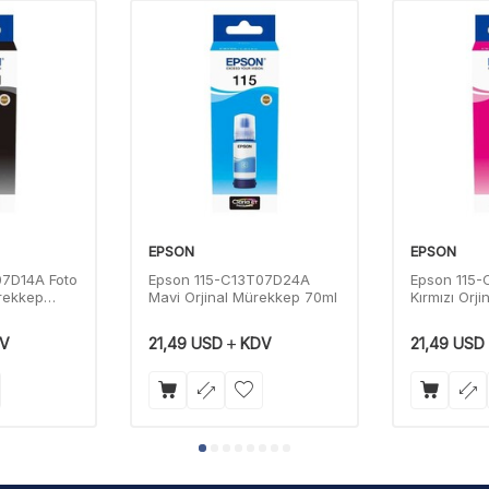
EPSON
EPSON
07D14A Foto
Epson 115-C13T07D24A
Epson 115
ürekkep
Mavi Orjinal Mürekkep 70ml
Kırmızı Orj
70ml
V
21,49
USD
KDV
21,49
USD