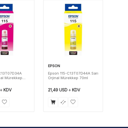
EPSON
EPSO
-C13T07D34A
Epson 115-C13T07D44A Sarı
Epson
inal Mürekkep
Orjinal Mürekkep 70ml
Orjina
KDV
21,49
USD
KDV
21,49