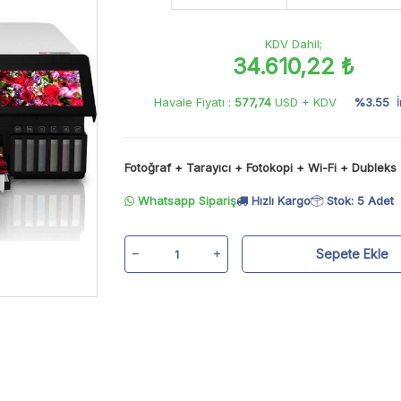
KDV Dahil;
34.610,22 ₺
Havale Fiyatı :
577,74
USD + KDV
%3.55
İ
Fotoğraf + Tarayıcı + Fotokopi + Wi-Fi + Dubleks
Whatsapp Sipariş
Hızlı Kargo
Stok: 5 Adet
Sepete Ekle