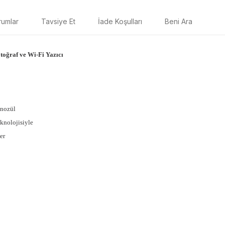
rumlar
Tavsiye Et
İade Koşulları
Beni Ara
oğraf ve Wi-Fi Yazıcı
 nozül
knolojisiyle
er