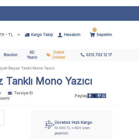
0
TR − TL
Kargo Takip
Hesabım
Sepetim
3D
Outlet
Bixolon
0212 702 12 17
Yazıcı
Ürünler
yah Beyaz Tanklı Mono Yazıcı
Tanklı Mono Yazıcı
n
Tavsiye Et
Paylaş
Alarmı
Ücretsiz Hızlı Kargo
10.000 TL + KDV üzeri
geçerlidir