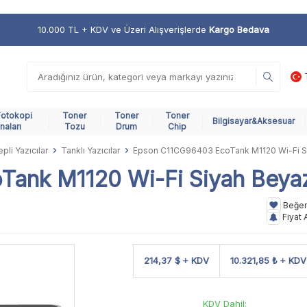
10.000 TL + KDV ve Üzeri Alışverişlerde
Kargo Bedava
Fotokopi
Toner
Toner
Toner
Bilgisayar&Aksesuar
naları
Tozu
Drum
Chip
pli Yazıcılar
Tanklı Yazıcılar
Epson C11CG96403 EcoTank M1120 Wi-Fi Si
ank M1120 Wi-Fi Siyah Beyaz 
Beğe
Fiyat 
214,37 $
KDV
10.321,85 ₺
KDV
KDV Dahil;