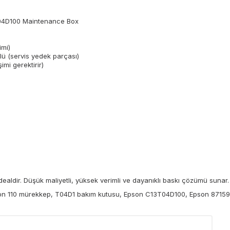
04D100 Maintenance Box
imi)
ü (servis yedek parçası)
mi gerektirir)
 idealdir. Düşük maliyetli, yüksek verimli ve dayanıklı baskı çözümü sunar.
 110 mürekkep, T04D1 bakım kutusu, Epson C13T04D100, Epson 8715946