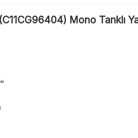
(C11CG96404) Mono Tanklı Ya
si
)