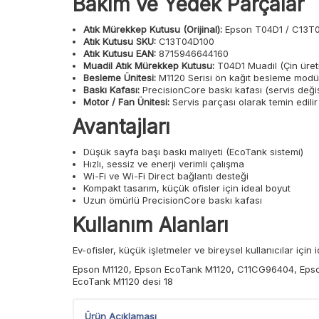
Bakım ve Yedek Parçalar
Atık Mürekkep Kutusu (Orijinal):
Epson T04D1 / C13T
Atık Kutusu SKU:
C13T04D100
Atık Kutusu EAN:
8715946644160
Muadil Atık Mürekkep Kutusu:
T04D1 Muadil (Çin üret
Besleme Ünitesi:
M1120 Serisi ön kağıt besleme modül
Baskı Kafası:
PrecisionCore baskı kafası (servis değişi
Motor / Fan Ünitesi:
Servis parçası olarak temin edilir
Avantajları
Düşük sayfa başı baskı maliyeti (EcoTank sistemi)
Hızlı, sessiz ve enerji verimli çalışma
Wi-Fi ve Wi-Fi Direct bağlantı desteği
Kompakt tasarım, küçük ofisler için ideal boyut
Uzun ömürlü PrecisionCore baskı kafası
Kullanım Alanları
Ev-ofisler, küçük işletmeler ve bireysel kullanıcılar için
Epson M1120, Epson EcoTank M1120, C11CG96404, Epson
EcoTank M1120 desi 18
Ürün Açıklaması