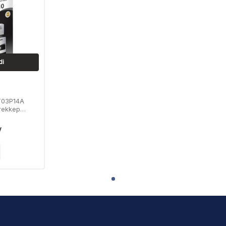
di
T03P14A
ürekkep
i
V