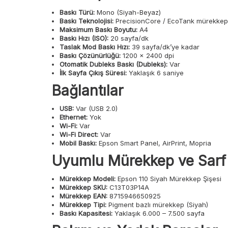
Baskı Türü:
Mono (Siyah-Beyaz)
Baskı Teknolojisi:
PrecisionCore / EcoTank mürekkep 
Maksimum Baskı Boyutu:
A4
Baskı Hızı (ISO):
20 sayfa/dk
Taslak Mod Baskı Hızı:
39 sayfa/dk’ye kadar
Baskı Çözünürlüğü:
1200 × 2400 dpi
Otomatik Dubleks Baskı (Dubleks):
Var
İlk Sayfa Çıkış Süresi:
Yaklaşık 6 saniye
Bağlantılar
USB:
Var (USB 2.0)
Ethernet:
Yok
Wi-Fi:
Var
Wi-Fi Direct:
Var
Mobil Baskı:
Epson Smart Panel, AirPrint, Mopria
Uyumlu Mürekkep ve Sarf
Mürekkep Modeli:
Epson 110 Siyah Mürekkep Şişesi
Mürekkep SKU:
C13T03P14A
Mürekkep EAN:
8715946650925
Mürekkep Tipi:
Pigment bazlı mürekkep (Siyah)
Baskı Kapasitesi:
Yaklaşık 6.000 – 7.500 sayfa