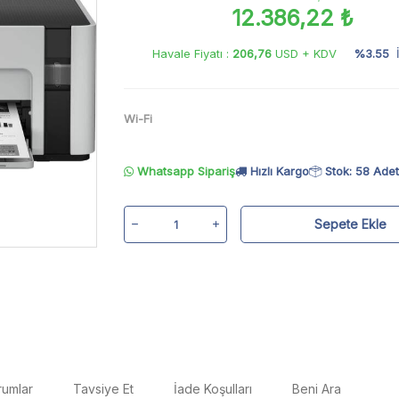
12.386,22 ₺
Havale Fiyatı :
206,76
USD + KDV
%3.55
İ
Wi-Fi
Whatsapp Sipariş
Hızlı Kargo
Stok: 58 Adet
Sepete Ekle
rumlar
Tavsiye Et
İade Koşulları
Beni Ara