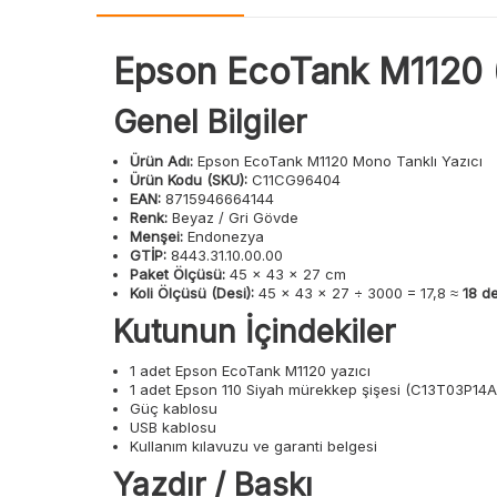
Epson EcoTank M1120 
Genel Bilgiler
Ürün Adı:
Epson EcoTank M1120 Mono Tanklı Yazıcı
Ürün Kodu (SKU):
C11CG96404
EAN:
8715946664144
Renk:
Beyaz / Gri Gövde
Menşei:
Endonezya
GTİP:
8443.31.10.00.00
Paket Ölçüsü:
45 × 43 × 27 cm
Koli Ölçüsü (Desi):
45 × 43 × 27 ÷ 3000 = 17,8 ≈
18 de
Kutunun İçindekiler
1 adet Epson EcoTank M1120 yazıcı
1 adet Epson 110 Siyah mürekkep şişesi (C13T03P14A
Güç kablosu
USB kablosu
Kullanım kılavuzu ve garanti belgesi
Yazdır / Baskı