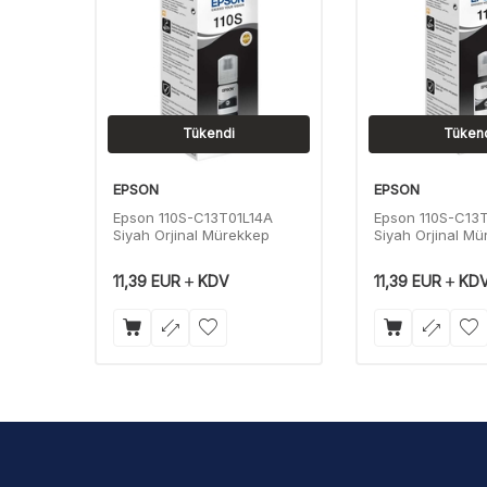
Tükendi
Tüken
EPSON
EPSON
Epson 110S-C13T01L14A
Epson 110S-C13
Siyah Orjinal Mürekkep
Siyah Orjinal M
Yüksek Kapasitel
11,39
EUR
KDV
11,39
EUR
KD