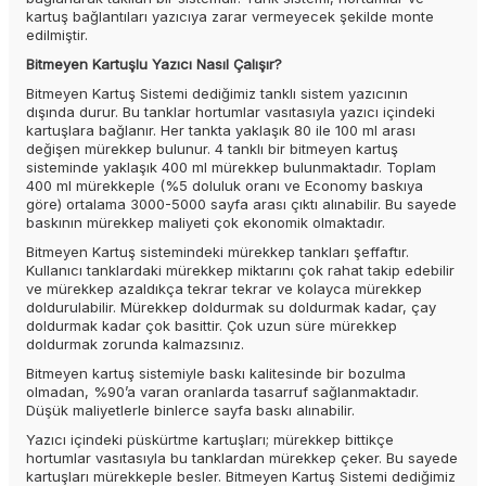
kartuş bağlantıları yazıcıya zarar vermeyecek şekilde monte
edilmiştir.
Bitmeyen Kartuşlu Yazıcı Nasıl Çalışır?
Bitmeyen Kartuş Sistemi dediğimiz tanklı sistem yazıcının
dışında durur. Bu tanklar hortumlar vasıtasıyla yazıcı içindeki
kartuşlara bağlanır. Her tankta yaklaşık 80 ile 100 ml arası
değişen mürekkep bulunur. 4 tanklı bir bitmeyen kartuş
sisteminde yaklaşık 400 ml mürekkep bulunmaktadır. Toplam
400 ml mürekkeple (%5 doluluk oranı ve Economy baskıya
göre) ortalama 3000-5000 sayfa arası çıktı alınabilir. Bu sayede
baskının mürekkep maliyeti çok ekonomik olmaktadır.
Bitmeyen Kartuş sistemindeki mürekkep tankları şeffaftır.
Kullanıcı tanklardaki mürekkep miktarını çok rahat takip edebilir
ve mürekkep azaldıkça tekrar tekrar ve kolayca mürekkep
doldurulabilir. Mürekkep doldurmak su doldurmak kadar, çay
doldurmak kadar çok basittir. Çok uzun süre mürekkep
doldurmak zorunda kalmazsınız.
Bitmeyen kartuş sistemiyle baskı kalitesinde bir bozulma
olmadan, %90’a varan oranlarda tasarruf sağlanmaktadır.
Düşük maliyetlerle binlerce sayfa baskı alınabilir.
Yazıcı içindeki püskürtme kartuşları; mürekkep bittikçe
hortumlar vasıtasıyla bu tanklardan mürekkep çeker. Bu sayede
kartuşları mürekkeple besler. Bitmeyen Kartuş Sistemi dediğimiz