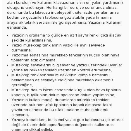
alan kurulum ve kullanım kılavuzunun sizin en yakın yardımcınız
olduğunu unutmayın. Herhangi bir soru ve sorununuz olması
durumunda bu kılavuzu inceleyebilir, sitemizde yer alan arıza
kodları ve çözümleri tablosuna göz atabilir yada firmamızı
arayarak teknik servisimizle görüşebilirsiniz. Yazıcınızı kullanım
esnasında,
Yazıcının ortalama 15 günde en az 1 sayfa renkli çıktı alacak
şekilde kullanılmasına,
Yazıcı mürekkep tanklarının yazıcı ile aynı seviyede
durmasına,
Yazdırma esnasında mürekkep tanklarının küçük olan hava
tıpalarının açık olmasına,
Mürekkep seviyelerini bilgisayar ve yazıcı üzerindeki uyarılar
yerine mürekkep tankları üzerinden kontrol edilmesine,
Mürekkep tanklarındaki mürekkebin komple bitmesini
beklemeden alt seviyeye indiğinde mürekkep eklemeniz
gerektiğine,
Mürekkep dolum işlemi esnasında küçük olan hava tıpalarını
kapatıp, büyük olan dolum tıpalardan dolum yapılmasına,
Yazıcının kullanılmadığı durumlarda mürekkep tankları
üzerinde bulunan ufak tıpalarının kapalı olmasına fakat
yazdırma esnasında bu ufak tıpaların muhakkak açık
olmasına,
Yazıcıyı kapatırken, bu işlemi yazıcı güç kablosunu çıkartarak
değil de üzerindeki açma/kapama düğmesini kullanarak
yapmaya
dikkat ediniz.