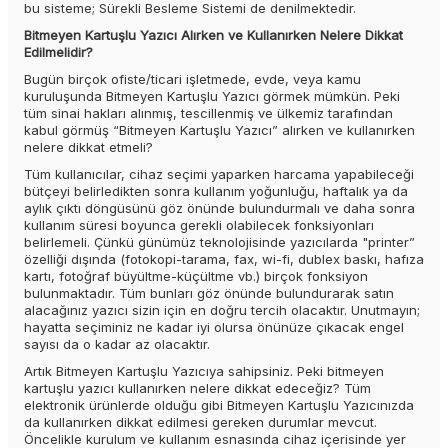
bu sisteme; Sürekli Besleme Sistemi de denilmektedir.
Bitmeyen Kartuşlu Yazıcı Alırken ve Kullanırken Nelere Dikkat
Edilmelidir?
Bugün birçok ofiste/ticari işletmede, evde, veya kamu
kuruluşunda Bitmeyen Kartuşlu Yazıcı görmek mümkün. Peki
tüm sinai hakları alınmış, tescillenmiş ve ülkemiz tarafından
kabul görmüş “Bitmeyen Kartuşlu Yazıcı” alırken ve kullanırken
nelere dikkat etmeli?
Tüm kullanıcılar, cihaz seçimi yaparken harcama yapabileceği
bütçeyi belirledikten sonra kullanım yoğunluğu, haftalık ya da
aylık çıktı döngüsünü göz önünde bulundurmalı ve daha sonra
kullanım süresi boyunca gerekli olabilecek fonksiyonları
belirlemeli. Çünkü günümüz teknolojisinde yazıcılarda "printer”
özelliği dışında (fotokopi-tarama, fax, wi-fi, dublex baskı, hafıza
kartı, fotoğraf büyültme-küçültme vb.) birçok fonksiyon
bulunmaktadır. Tüm bunları göz önünde bulundurarak satın
alacağınız yazıcı sizin için en doğru tercih olacaktır. Unutmayın;
hayatta seçiminiz ne kadar iyi olursa önünüze çıkacak engel
sayısı da o kadar az olacaktır.
Artık Bitmeyen Kartuşlu Yazıcıya sahipsiniz. Peki bitmeyen
kartuşlu yazıcı kullanırken nelere dikkat edeceğiz? Tüm
elektronik ürünlerde olduğu gibi Bitmeyen Kartuşlu Yazıcınızda
da kullanırken dikkat edilmesi gereken durumlar mevcut.
Öncelikle kurulum ve kullanım esnasında cihaz içerisinde yer