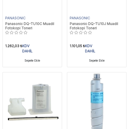
PANASONIC
PANASONIC
Panasonic DQ-TU10C Muadil
Panasonic DQ-TU10J Muadil
Fotokopi Toneri
Fotokopi Toneri
1.262,03
₺
KDV
1.101,05
₺
KDV
DAHİL
DAHİL
Sepete Ekle
Sepete Ekle