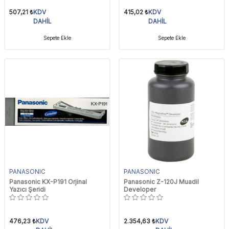
507,21
₺
KDV
415,02
₺
KDV
DAHİL
DAHİL
Sepete Ekle
Sepete Ekle
PANASONIC
PANASONIC
Panasonic KX-P191 Orjinal
Panasonic Z-120J Muadil
Yazıcı Şeridi
Developer
476,23
₺
KDV
2.354,63
₺
KDV