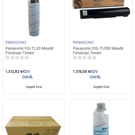
PANASONIC
PANASONIC
Panasonic FQ-TL20 Muadil
Panasonic DQ-TU15E Muadil
Fotokopi Toneri
Fotokopi Toneri
1.312,82
₺
KDV
1.319,58
₺
KDV
DAHİL
DAHİL
Sepete Ekle
Sepete Ekle