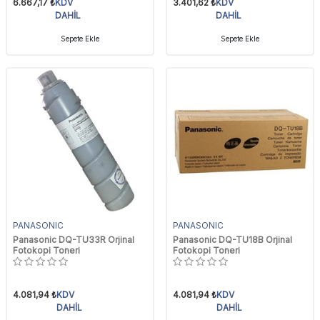
6.667,17
₺
KDV
3.401,62
₺
KDV
DAHİL
DAHİL
Sepete Ekle
Sepete Ekle
PANASONIC
PANASONIC
Panasonic DQ-TU33R Orjinal
Panasonic DQ-TU18B Orjinal
Fotokopi Toneri
Fotokopi Toneri
4.081,94
₺
KDV
4.081,94
₺
KDV
DAHİL
DAHİL