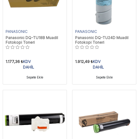
PANASONIC
PANASONIC
Panasonic DQ-TU18B Muadil
Panasonic DQ-TU24D Muadil
Fotokopi Toneri
Fotokopi Toneri
1.177,36
₺
KDV
1.912,49
₺
KDV
DAHİL
DAHİL
Sepete Ekle
Sepete Ekle