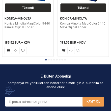
Tükendi
Tükendi
KONICA-MINOLTA
KONICA-MINOLTA
Konica Minolta MagiColor 5440
Konica Minolta MagiColor 5440
Kırmızı Orjinal Toner
Mavi Orjinal Toner
183,52
EUR
KDV
183,52
EUR
KDV
E-Bülten Aboneliği
Kampanya ve yeniliklerden haberdar olmak için e-bültenimize
abone olun!
KAYIT OL