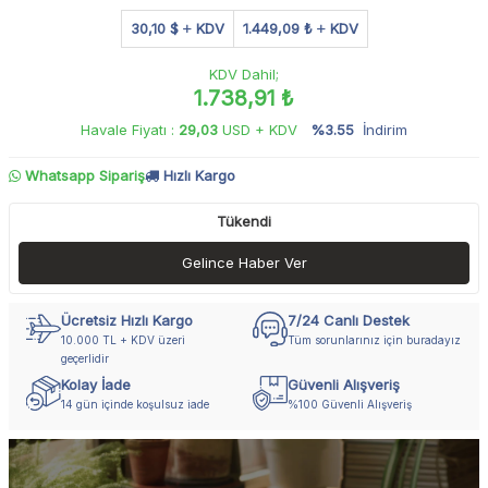
30,10 $
KDV
1.449,09 ₺
KDV
KDV Dahil;
1.738,91 ₺
Havale Fiyatı :
29,03
USD + KDV
%3.55
İndirim
Whatsapp Sipariş
Hızlı Kargo
Tükendi
Gelince Haber Ver
Ücretsiz Hızlı Kargo
7/24 Canlı Destek
10.000 TL + KDV üzeri
Tüm sorunlarınız için buradayız
geçerlidir
Kolay İade
Güvenli Alışveriş
14 gün içinde koşulsuz iade
%100 Güvenli Alışveriş