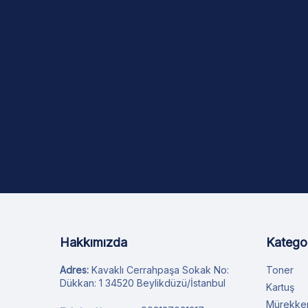
Hakkımızda
Kategor
Adres:
Kavaklı Cerrahpaşa Sokak No:
Toner
Dükkan: 1 34520 Beylikdüzü/İstanbul
Kartuş
Mürekke