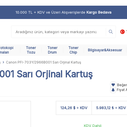
10.000 TL + KDV ve Üzeri Alışverişlerde
Kargo Bedava
Fotokopi
Toner
Toner
Toner
Bilgisayar&Aksesuar
naları
Tozu
Drum
Chip
ş
Canon PFI-703Y/2966B001 Sarı Orjinal Kartuş
1 Sarı Orjinal Kartuş
Beğe
Fiyat 
124,26 $
KDV
5.983,12 ₺
KDV
KDV Dahil;