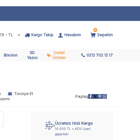
0
TR − TL
Kargo Takip
Hesabım
Sepetim
3D
Outlet
Bixolon
0212 702 12 17
Yazıcı
Ürünler
n
Tavsiye Et
Paylaş
Alarmı
Ücretsiz Hızlı Kargo
10.000 TL + KDV üzeri
geçerlidir