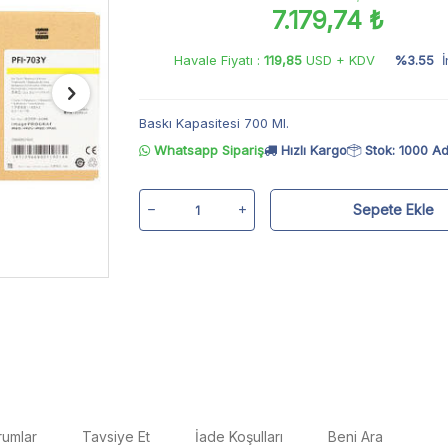
7.179,74 ₺
Havale Fiyatı :
119,85
USD + KDV
%3.55
İ
Baskı Kapasitesi 700 Ml.
Whatsapp Sipariş
Hızlı Kargo
Stok: 1000 Ad
Sepete Ekle
rumlar
Tavsiye Et
İade Koşulları
Beni Ara