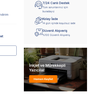
7/24 Canlı Destek
Tüm sorunlarınız için
buradayız
ndirim
Kolay İade
14 gün içinde koşulsuz iade
Güvenli Alışveriş
%100 Güvenli Alışveriş
et