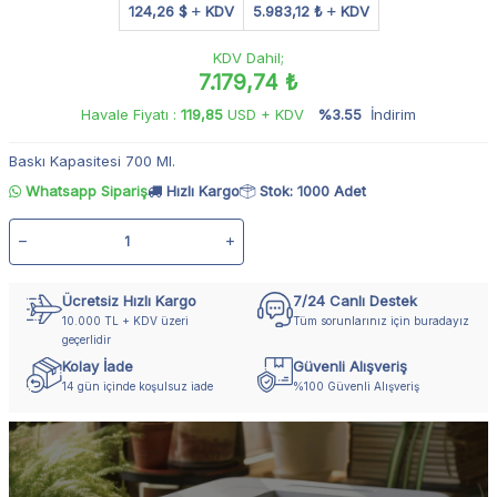
124,26 $
KDV
5.983,12 ₺
KDV
KDV Dahil;
7.179,74 ₺
Havale Fiyatı :
119,85
USD + KDV
%3.55
İndirim
Baskı Kapasitesi 700 Ml.
Whatsapp Sipariş
Hızlı Kargo
Stok: 1000 Adet
Ücretsiz Hızlı Kargo
7/24 Canlı Destek
10.000 TL + KDV üzeri
Tüm sorunlarınız için buradayız
geçerlidir
Kolay İade
Güvenli Alışveriş
14 gün içinde koşulsuz iade
%100 Güvenli Alışveriş