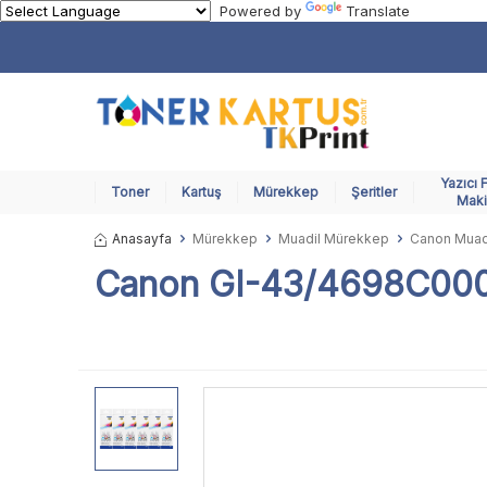
Powered by
Translate
Yazıcı 
Toner
Kartuş
Mürekkep
Şeritler
Maki
Anasayfa
Mürekkep
Muadil Mürekkep
Canon Muad
Canon GI-43/4698C0001