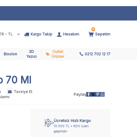
0
TR − TL
Kargo Takip
Hesabım
Sepetim
3D
Outlet
Bixolon
0212 702 12 17
Yazıcı
Ürünler
p 70 Ml
n
Tavsiye Et
Paylaş
Alarmı
Ücretsiz Hızlı Kargo
10.000 TL + KDV üzeri
geçerlidir