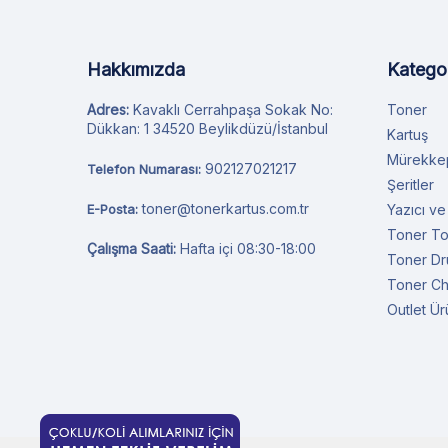
Hakkımızda
Kategor
Adres:
Kavaklı Cerrahpaşa Sokak No:
Toner
Dükkan: 1 34520 Beylikdüzü/İstanbul
Kartuş
Mürekke
902127021217
Telefon Numarası:
Şeritler
toner@tonerkartus.com.tr
E-Posta:
Yazıcı ve
Toner T
Çalışma Saati:
Hafta içi 08:30-18:00
Toner D
Toner Ch
Outlet Ür