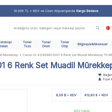
10.000 TL + KDV ve Üzeri Alışverişlerde
Kargo Bedava
Fotokopi
Toner
Toner
Toner
Bilgisayar&Aksesuar
naları
Tozu
Drum
Chip
il Mürekkep
Canon GI-43/4698C0001 6 Renk Set Muadil Mürekkep 70 Ml
 6 Renk Set Muadil Mürekke
Beğe
Fiyat 
8,59 $
KDV
413,83 ₺
KDV
KDV Dahil;