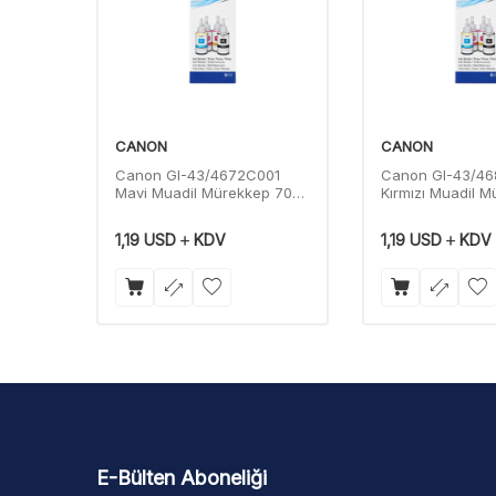
CANON
CANON
01
Canon GI-43/4672C001
Canon GI-43/4
ep 70
Mavi Muadil Mürekkep 70
Kırmızı Muadil 
Ml
Ml
1,19
USD
KDV
1,19
USD
KDV
E-Bülten Aboneliği