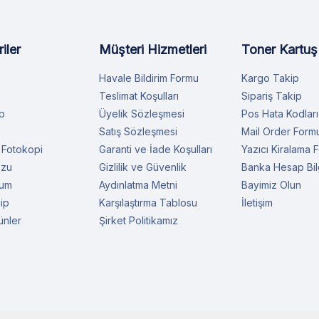
iler
Müşteri Hizmetleri
Toner Kartuş
Havale Bildirim Formu
Kargo Takip
Teslimat Koşulları
Sipariş Takip
p
Üyelik Sözleşmesi
Pos Hata Kodları
Satış Sözleşmesi
Mail Order Form
 Fotokopi
Garanti ve İade Koşulları
Yazıcı Kiralama 
ozu
Gizlilik ve Güvenlik
Banka Hesap Bilg
rum
Aydınlatma Metni
Bayimiz Olun
ip
Karşılaştırma Tablosu
İletişim
ünler
Şirket Politikamız