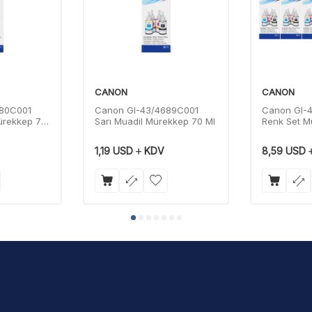
CANON
CANON
680C001
Canon GI-43/4689C001
Canon GI-
Mürekkep 70
Sarı Muadil Mürekkep 70 Ml
Renk Set M
70 Ml
1,19
USD
KDV
8,59
USD