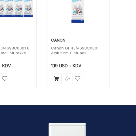
CANON
CANO
43/4698C0001 6
Canon GI-43/4698C0001
Canon
uadil Mürekkep
Açık Kırmızı Muadil
Muadi
Mürekkep 70 Ml
KDV
1,19
USD
KDV
1,19
U